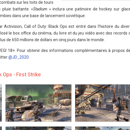
ombats sur les toits de tours
 pluie battante. «
Stadium »
inclura une patinoire de hockey sur glace
ombies dans une base de lancement soviétique.
 Activision, Call of Duty: Black Ops est entré dans l’histoire du div
losé le box office du cinéma, du livre et du jeu vidéo avec des records
us de 650 millions de dollars en cinq jours dans le monde.
 PEGI 18+. Pour obtenir des informations complémentaires à propos de 
itter
@JD_2020
.
 Ops - First Strike