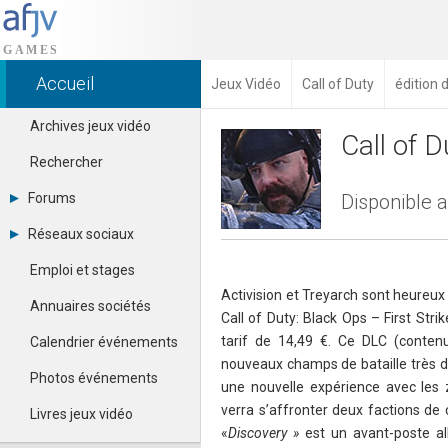
Accueil
Jeux Vidéo
Call of Duty
édition 
Archives jeux vidéo
Call of D
Rechercher
Forums
Disponible 
Tous les forums
Réseaux sociaux
Créer un compte
Dailymotion
Se connecter
Emploi et stages
Facebook
Contacter un modérateur
Activision et Treyarch sont heureux 
Google+
Annuaires sociétés
Call of Duty: Black Ops – First Str
Instagram
Pinterest
tarif de 14,49 €. Ce DLC (conten
Calendrier événements
Twitter
nouveaux champs de bataille très di
Youtube
Photos événements
une nouvelle expérience avec les 
verra s’affronter deux factions d
Livres jeux vidéo
«
Discovery »
est un avant-poste a