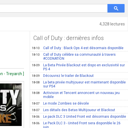
4,328 lectures
Call of Duty : dernières infos
Call of Duty : Black Ops 4 est désormais disponible
18-10
Call of Duty célèbre sa communauté à travers
18-10
#CODNATION
La Beta Privée Blackout est dispo en exclusivité sur
18-09
PS 4
n - Treyarch ]
Découvrez le trailer de Blackout
18-09
La beta privée multijoueur est maintenant disponible
18-08
sur PS4
Activision et Tencent annoncent un nouveau jeu
18-08
mobile
Le mode Zombies se dévoile
18-07
Les détails des Betas Multijoueur et Blackout
18-07
Le pack DLC 3 United Front est désormais disponible
18-06
Le Pack DLC 3 - United Front sera disponible le 26
18-06
juin