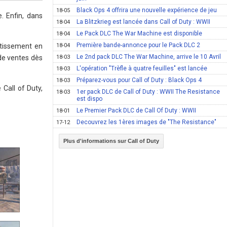
Black Ops 4 offrira une nouvelle expérience de jeu
18-05
. Enfin, dans
La Blitzkrieg est lancée dans Call of Duty : WWII
18-04
Le Pack DLC The War Machine est disponible
18-04
Première bande-annonce pour le Pack DLC 2
ertissement en
18-04
Le 2nd pack DLC The War Machine, arrive le 10 Avril
 de ventes dès
18-03
L'opération "Trèfle à quatre feuilles" est lancée
18-03
Préparez-vous pour Call of Duty : Black Ops 4
18-03
Call of Duty,
1er pack DLC de Call of Duty : WWII The Resistance
18-03
est dispo
Le Premier Pack DLC de Call Of Duty : WWII
18-01
Decouvrez les 1ères images de "The Resistance"
17-12
Plus d'informations sur Call of Duty