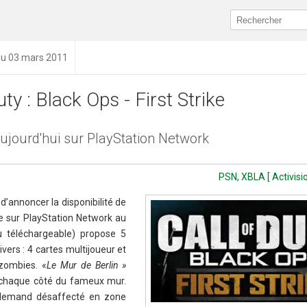
du 03 mars 2011
uty : Black Ops - First Strike
aujourd'hui sur PlayStation Network
PSN, XBLA [ Activisio
d’annoncer la disponibilité de
ike sur PlayStation Network au
u téléchargeable) propose 5
vers : 4 cartes multijoueur et
zombies. «
Le Mur de Berlin »
e chaque côté du fameux mur.
llemand désaffecté en zone