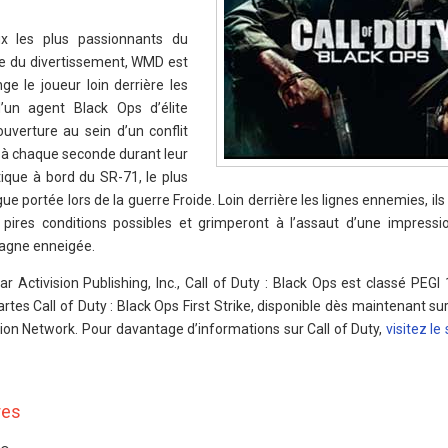
 les plus passionnants du
de du divertissement, WMD est
ge le joueur loin derrière les
’un agent Black Ops d’élite
verture au sein d’un conflit
t à chaque seconde durant leur
étique à bord du SR-71, le plus
e portée lors de la guerre Froide. Loin derrière les lignes ennemies, il
pires conditions possibles et grimperont à l’assaut d’une impress
agne enneigée.
r Activision Publishing, Inc., Call of Duty : Black Ops est classé PEGI
rtes Call of Duty : Black Ops First Strike, disponible dès maintenant su
tion Network. Pour davantage d’informations sur Call of Duty,
visitez le 
res