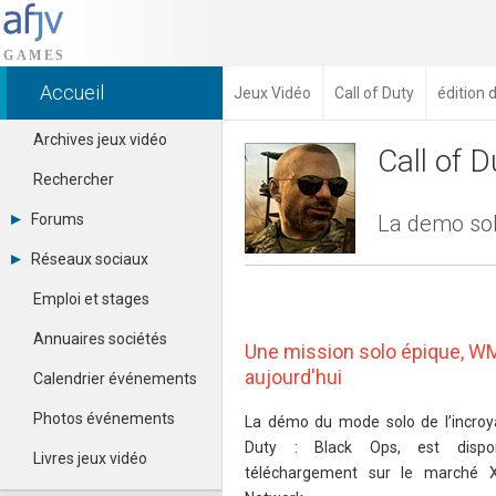
Accueil
Jeux Vidéo
Call of Duty
édition 
Archives jeux vidéo
Call of D
Rechercher
Forums
La demo solo
Tous les forums
Réseaux sociaux
Créer un compte
Dailymotion
Se connecter
Emploi et stages
Facebook
Contacter un modérateur
Google+
Annuaires sociétés
Une mission solo épique, WM
Instagram
Pinterest
aujourd'hui
Calendrier événements
Twitter
Youtube
Photos événements
La démo du mode solo de l’incroy
Duty : Black Ops, est dispo
Livres jeux vidéo
téléchargement sur le marché X