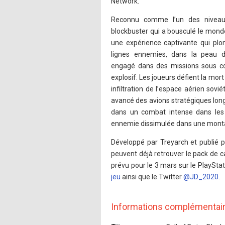
Network.
Reconnu comme l’un des niveaux
blockbuster qui a bousculé le mon
une expérience captivante qui plon
lignes ennemies, dans la peau d
engagé dans des missions sous cou
explosif. Les joueurs défient la mor
infiltration de l’espace aérien sovi
avancé des avions stratégiques longu
dans un combat intense dans les 
ennemie dissimulée dans une mont
Développé par Treyarch et publié pa
peuvent déjà retrouver le pack de ca
prévu pour le 3 mars sur le PlaySta
jeu
ainsi que le Twitter
@JD_2020
.
Informations complémentai