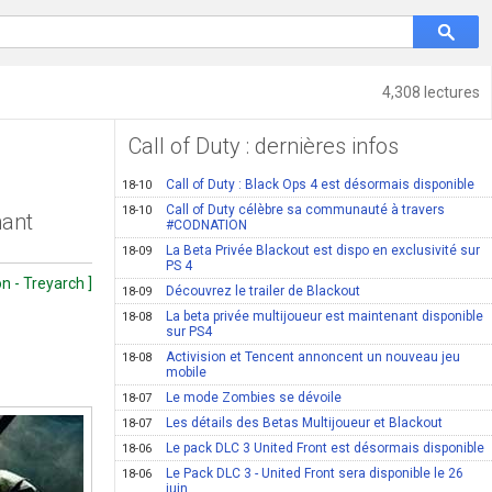
4,308 lectures
Call of Duty : dernières infos
Call of Duty : Black Ops 4 est désormais disponible
18-10
Call of Duty célèbre sa communauté à travers
18-10
nant
#CODNATION
La Beta Privée Blackout est dispo en exclusivité sur
18-09
PS 4
n - Treyarch ]
Découvrez le trailer de Blackout
18-09
La beta privée multijoueur est maintenant disponible
18-08
sur PS4
Activision et Tencent annoncent un nouveau jeu
18-08
mobile
Le mode Zombies se dévoile
18-07
Les détails des Betas Multijoueur et Blackout
18-07
Le pack DLC 3 United Front est désormais disponible
18-06
Le Pack DLC 3 - United Front sera disponible le 26
18-06
juin