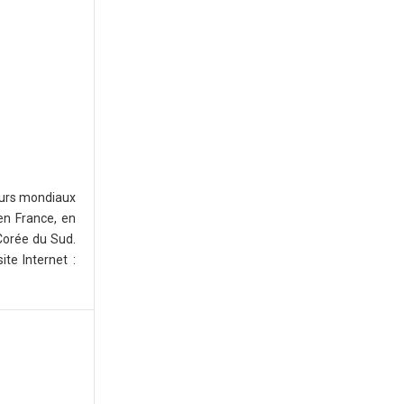
teurs mondiaux
 en France, en
 Corée du Sud.
te Internet :