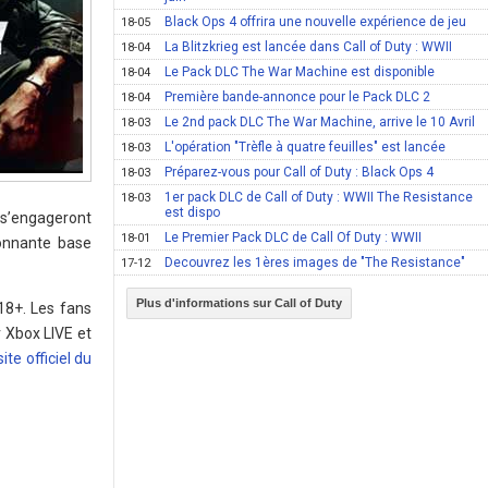
Black Ops 4 offrira une nouvelle expérience de jeu
18-05
La Blitzkrieg est lancée dans Call of Duty : WWII
18-04
Le Pack DLC The War Machine est disponible
18-04
Première bande-annonce pour le Pack DLC 2
18-04
Le 2nd pack DLC The War Machine, arrive le 10 Avril
18-03
L'opération "Trèfle à quatre feuilles" est lancée
18-03
Préparez-vous pour Call of Duty : Black Ops 4
18-03
1er pack DLC de Call of Duty : WWII The Resistance
18-03
est dispo
s s’engageront
Le Premier Pack DLC de Call Of Duty : WWII
18-01
ionnante base
Decouvrez les 1ères images de "The Resistance"
17-12
Plus d'informations sur Call of Duty
 18+. Les fans
r Xbox LIVE et
site officiel du