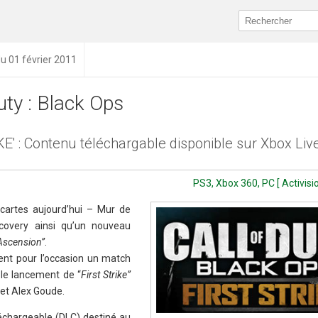
du 01 février 2011
uty : Black Ops
E' : Contenu téléchargable disponible sur Xbox Liv
PS3, Xbox 360, PC [ Activisio
cartes aujourd’hui – Mur de
scovery ainsi qu’un nouveau
Ascension”
.
sent pour l’occasion un match
 le lancement de “
First Strike”
 et Alex Goude.
échargeable (DLC) destiné au