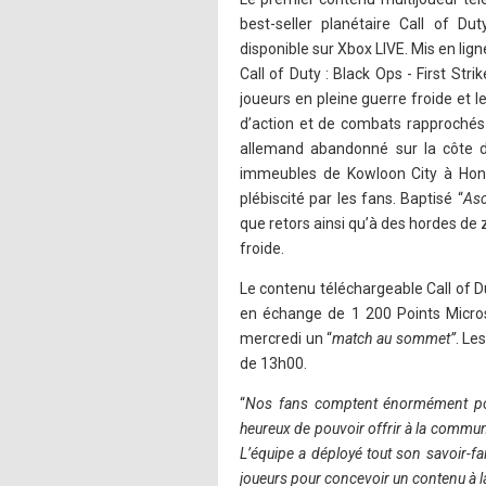
best-seller planétaire Call of Du
disponible sur Xbox LIVE. Mis en lign
Call of Duty : Black Ops - First Str
joueurs en pleine guerre froide et les
d’action et de combats rapprochés
allemand abandonné sur la côte de
immeubles de Kowloon City à Hon
plébiscité par les fans. Baptisé “
Asc
que retors ainsi qu’à des hordes d
froide.
Le contenu téléchargeable Call of Du
en échange de 1 200 Points Micros
mercredi un “
match au sommet”
. Le
de 13h00.
“
Nos fans comptent énormément p
heureux de pouvoir offrir à la commu
L’équipe a déployé tout son savoir-fa
joueurs pour concevoir un contenu à la 