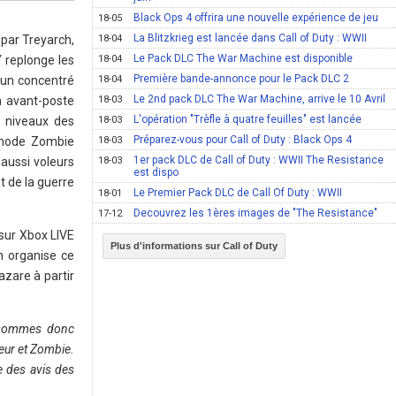
Black Ops 4 offrira une nouvelle expérience de jeu
18-05
La Blitzkrieg est lancée dans Call of Duty : WWII
 par Treyarch,
18-04
Le Pack DLC The War Machine est disponible
”
replonge les
18-04
Première bande-annonce pour le Pack DLC 2
 un concentré
18-04
Le 2nd pack DLC The War Machine, arrive le 10 Avril
n avant-poste
18-03
L'opération "Trèfle à quatre feuilles" est lancée
s niveaux des
18-03
Préparez-vous pour Call of Duty : Black Ops 4
 mode Zombie
18-03
1er pack DLC de Call of Duty : WWII The Resistance
aussi voleurs
18-03
est dispo
 de la guerre
Le Premier Pack DLC de Call Of Duty : WWII
18-01
Decouvrez les 1ères images de "The Resistance"
17-12
 sur Xbox LIVE
Plus d'informations sur Call of Duty
n organise ce
azare à partir
sommes donc
eur et Zombie.
 des avis des