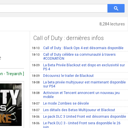
8,284 lectures
Call of Duty : dernières infos
Call of Duty : Black Ops 4 est désormais disponible
18-10
Call of Duty célèbre sa communauté à travers
18-10
e
#CODNATION
La Beta Privée Blackout est dispo en exclusivité sur
18-09
PS 4
n - Treyarch ]
Découvrez le trailer de Blackout
18-09
La beta privée multijoueur est maintenant disponible
18-08
sur PS4
Activision et Tencent annoncent un nouveau jeu
18-08
mobile
Le mode Zombies se dévoile
18-07
Les détails des Betas Multijoueur et Blackout
18-07
Le pack DLC 3 United Front est désormais disponible
18-06
Le Pack DLC 3 - United Front sera disponible le 26
18-06
juin