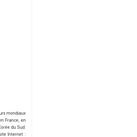
teurs mondiaux
 en France, en
 Corée du Sud.
te Internet :