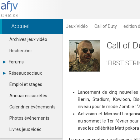
Accueil
Jeux Vidéo
Call of Duty
édition 
Archives jeux vidéo
Call of D
Rechercher
Forums
'FIRST STRIK
Tous les forums
Réseaux sociaux
Créer un compte
Dailymotion
Se connecter
Emploi et stages
Facebook
Contacter un modérateur
Lancement de cinq nouvelles 
Google+
Annuaires sociétés
Berlin, Stadium, Kowloon, Di
Instagram
Pinterest
niveau pour le mode Zombie : “
Calendrier événements
Twitter
Activision et Microsoft organi
Youtube
Photos événements
au sommet le 1er février pour
avec les célébrités Matt pokora
Livres jeux vidéo
Le premier contenu multijoueur tél