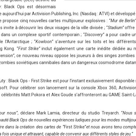
ty: Black Ops est désormais
e aujourd’hui par Activision Publishing, Inc. (Nasdaq : ATVI) et développé
ike propose cinq nouvelles cartes multijoueur explosives : “
Mur de Berlin
 invite à découvrir les deux visages de la ville divisée ; “
Stadium”
offre
 dans un complexe sportif contemporain ; “
Discovery”
a pour cadre u
 l’Antarctique ; “
Kowloon”
s’aventure sur les toits et les différent
g Kong. “
First Strike”
inclut également une carte inédite dédiée au
ension”
, ce nouveau niveau oppose les joueurs à des singes zombies 
e zombies soviétiques cannibales dans un dangereux cosmodrome datant
ty : Black Ops - First Strike est pour l’instant exclusivement disponible
oft. Pour célébrer son lancement sur la console Xbox 360, Activisio
s célébrités Matt Pokora et Alex Goude s’affronteront au GAME Saint-L
our nous”
, déclare Mark Lamia, directeur du studio Treyarch. “
Nous 
nauté Black Ops de nouvelles expériences ludiques pour les modes multijou
ire dans la création des cartes de “
First Strike”
et nous avons tenu compte
fois unique et attrayant, capable de convenir aux différents styles de jeu.”