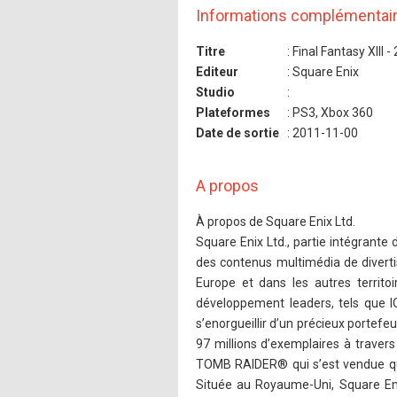
Informations complémentai
Titre
: Final Fantasy XIII - 
Editeur
: Square Enix
Studio
:
Plateformes
: PS3, Xbox 360
Date de sortie
: 2011-11-00
A propos
À propos de Square Enix Ltd.
Square Enix Ltd., partie intégrante 
des contenus multimédia de diver
Europe et dans les autres territ
développement leaders, tels que I
s’enorgueillir d’un précieux portefe
97 millions d’exemplaires à trave
TOMB RAIDER® qui s’est vendue qua
Située au Royaume-Uni, Square Enix