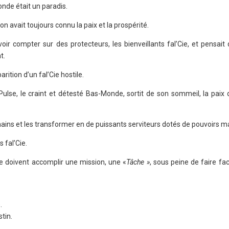
nde était un paradis.
 avait toujours connu la paix et la prospérité.
ir compter sur des protecteurs, les bienveillants fal’Cie, et pensait
t.
arition d’un fal’Cie hostile.
lse, le craint et détesté Bas-Monde, sortit de son sommeil, la paix
ains et les transformer en de puissants serviteurs dotés de pouvoirs m
s fal’Cie.
ie doivent accomplir une mission, une «
Tâche »
, sous peine de faire fa
.
tin.