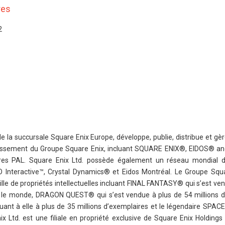
res
2
de la succursale Square Enix Europe, développe, publie, distribue et gèr
tissement du Groupe Square Enix, incluant SQUARE ENIX®, EIDOS® a
oires PAL. Square Enix Ltd. possède également un réseau mondial 
O Interactive™, Crystal Dynamics® et Eidos Montréal. Le Groupe Squ
uille de propriétés intellectuelles incluant FINAL FANTASY® qui s’est ve
rs le monde, DRAGON QUEST® qui s’est vendue à plus de 54 millions d
nt à elle à plus de 35 millions d’exemplaires et le légendaire SPA
 Ltd. est une filiale en propriété exclusive de Square Enix Holdings C