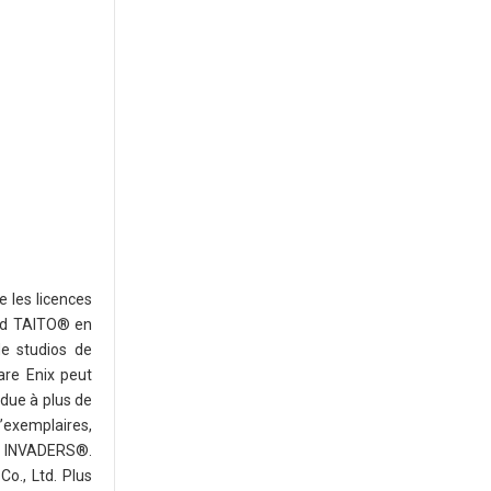
e les licences
nd TAITO® en
de studios de
are Enix peut
ndue à plus de
’exemplaires,
CE INVADERS®.
o., Ltd. Plus