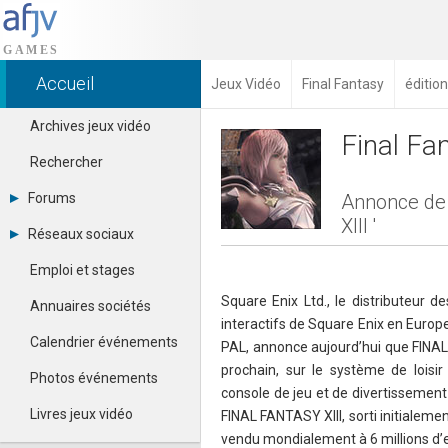
Accueil
Jeux Vidéo
Final Fantasy
éditio
Archives jeux vidéo
Final Fan
Rechercher
Forums
Annonce de l
XIII '
Tous les forums
Réseaux sociaux
Créer un compte
Dailymotion
Se connecter
Emploi et stages
Facebook
Contacter un modérateur
Google+
Square Enix Ltd., le distributeur d
Annuaires sociétés
Instagram
interactifs de Square Enix en Europe
Pinterest
Calendrier événements
PAL, annonce aujourd’hui que FINAL 
Twitter
prochain, sur le système de loisir 
Youtube
Photos événements
console de jeu et de divertissement
Livres jeux vidéo
FINAL FANTASY XIII, sorti initialem
vendu mondialement à 6 millions d’