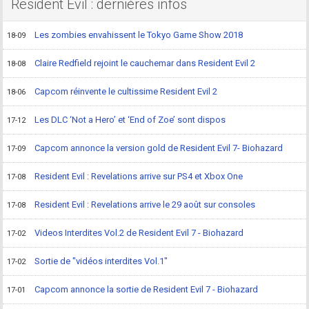
Resident Evil : dernières infos
Les zombies envahissent le Tokyo Game Show 2018
18-09
Claire Redfield rejoint le cauchemar dans Resident Evil 2
18-08
Capcom réinvente le cultissime Resident Evil 2
18-06
Les DLC ‘Not a Hero’ et ‘End of Zoe’ sont dispos
17-12
Capcom annonce la version gold de Resident Evil 7- Biohazard
17-09
Resident Evil : Revelations arrive sur PS4 et Xbox One
17-08
Resident Evil : Revelations arrive le 29 août sur consoles
17-08
Videos Interdites Vol.2 de Resident Evil 7 - Biohazard
17-02
Sortie de "vidéos interdites Vol.1"
17-02
Capcom annonce la sortie de Resident Evil 7 - Biohazard
17-01