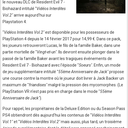
le nouveau DLC de Resident Evil 7 -
Biohazard intitulé "
Vidéos Interdites
Vol.2"
arrive aujourd'hui sur
Playstation 4.
"
Vidéos Interdites Vol.2"
est disponible pour les possesseurs de
PlayStation 4 depuis le 14 février 2017 pour 14,99 €. Dans ce pack,
les joueurs retrouveront Lucas, le fils de la famille Baker, dans une
partie mortelle de "
Vingt-et-un"
. Ils devront ensuite plonger dans le
passé de la famille Baker avant les tragiques événements de
Resident Evil 7 - Biohazard avec l'épisode "
Soeurs"
. Enfin, un mode
de jeu supplémentaire intitulé "
55ème Anniversaire de Jack"
propose
une course contre la montre où le joueur doit livrer à Jack Backer un
maximum de "
friandises"
malgré la pression des mycomorphes. (Le
PlayStation VR n'est pas pris en charge dans le mode "
55ème
Anniversaire de Jack"
).
Pour rappel, les propriétaires de la Deluxe Edition ou du Season Pass
PS4 obtiendront dès aujourd'hui les contenus de "
Vidéos Interdites
Vol.1"
et "
Vidéos Interdites Vol.2"
mais aussi, plus tard, un troisième