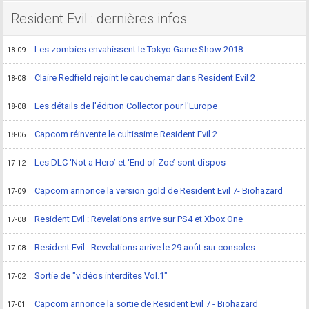
Resident Evil : dernières infos
Les zombies envahissent le Tokyo Game Show 2018
18-09
Claire Redfield rejoint le cauchemar dans Resident Evil 2
18-08
Les détails de l'édition Collector pour l'Europe
18-08
Capcom réinvente le cultissime Resident Evil 2
18-06
Les DLC ‘Not a Hero’ et ‘End of Zoe’ sont dispos
17-12
Capcom annonce la version gold de Resident Evil 7- Biohazard
17-09
Resident Evil : Revelations arrive sur PS4 et Xbox One
17-08
Resident Evil : Revelations arrive le 29 août sur consoles
17-08
Sortie de "vidéos interdites Vol.1"
17-02
Capcom annonce la sortie de Resident Evil 7 - Biohazard
17-01