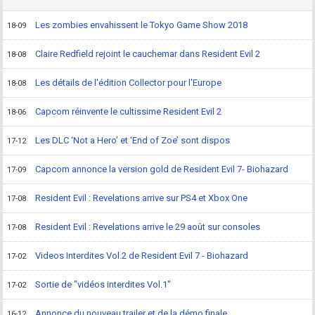
Les zombies envahissent le Tokyo Game Show 2018
18-09
Claire Redfield rejoint le cauchemar dans Resident Evil 2
18-08
Les détails de l'édition Collector pour l'Europe
18-08
Capcom réinvente le cultissime Resident Evil 2
18-06
Les DLC ‘Not a Hero’ et ‘End of Zoe’ sont dispos
17-12
Capcom annonce la version gold de Resident Evil 7- Biohazard
17-09
Resident Evil : Revelations arrive sur PS4 et Xbox One
17-08
Resident Evil : Revelations arrive le 29 août sur consoles
17-08
Videos Interdites Vol.2 de Resident Evil 7 - Biohazard
17-02
Sortie de "vidéos interdites Vol.1"
17-02
Annonce du nouveau trailer et de la démo finale
16-12