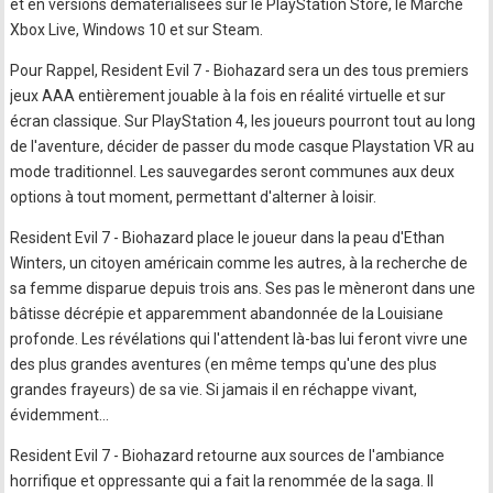
et en versions dématérialisées sur le PlayStation Store, le Marché
Xbox Live, Windows 10 et sur Steam.
Pour Rappel, Resident Evil 7 - Biohazard sera un des tous premiers
jeux AAA entièrement jouable à la fois en réalité virtuelle et sur
écran classique. Sur PlayStation 4, les joueurs pourront tout au long
de l'aventure, décider de passer du mode casque Playstation VR au
mode traditionnel. Les sauvegardes seront communes aux deux
options à tout moment, permettant d'alterner à loisir.
Resident Evil 7 - Biohazard place le joueur dans la peau d'Ethan
Winters, un citoyen américain comme les autres, à la recherche de
sa femme disparue depuis trois ans. Ses pas le mèneront dans une
bâtisse décrépie et apparemment abandonnée de la Louisiane
profonde. Les révélations qui l'attendent là-bas lui feront vivre une
des plus grandes aventures (en même temps qu'une des plus
grandes frayeurs) de sa vie. Si jamais il en réchappe vivant,
évidemment…
Resident Evil 7 - Biohazard retourne aux sources de l'ambiance
horrifique et oppressante qui a fait la renommée de la saga. Il