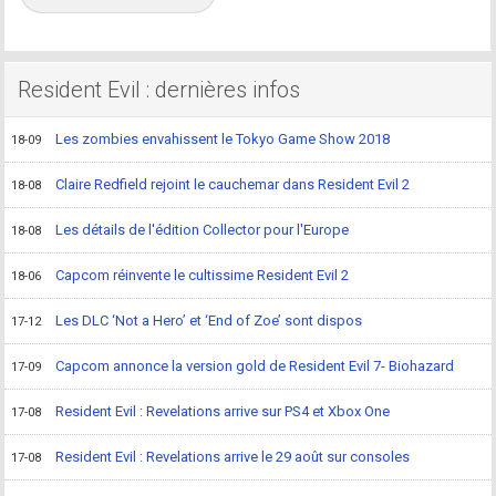
Resident Evil : dernières infos
Les zombies envahissent le Tokyo Game Show 2018
18-09
Claire Redfield rejoint le cauchemar dans Resident Evil 2
18-08
Les détails de l'édition Collector pour l'Europe
18-08
Capcom réinvente le cultissime Resident Evil 2
18-06
Les DLC ‘Not a Hero’ et ‘End of Zoe’ sont dispos
17-12
Capcom annonce la version gold de Resident Evil 7- Biohazard
17-09
Resident Evil : Revelations arrive sur PS4 et Xbox One
17-08
Resident Evil : Revelations arrive le 29 août sur consoles
17-08