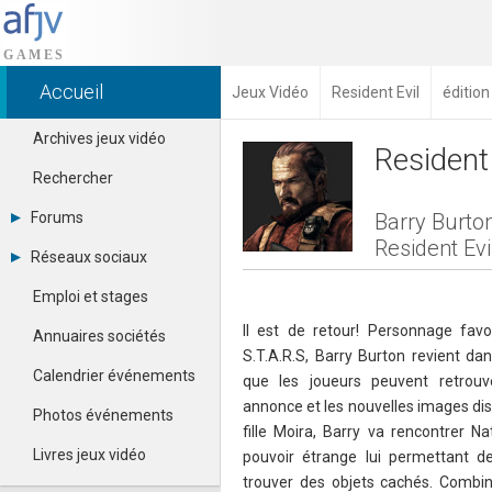
Accueil
Jeux Vidéo
Resident Evil
éditio
Archives jeux vidéo
Resident 
Rechercher
Forums
Barry Burto
Resident Evi
Tous les forums
Réseaux sociaux
Créer un compte
Dailymotion
Se connecter
Emploi et stages
Facebook
Contacter un modérateur
Google+
Il est de retour! Personnage fa
Annuaires sociétés
Instagram
S.T.A.R.S, Barry Burton revient da
Pinterest
Calendrier événements
que les joueurs peuvent retrouv
Twitter
annonce et les nouvelles images dis
Youtube
Photos événements
fille Moira, Barry va rencontrer Na
Livres jeux vidéo
pouvoir étrange lui permettant d
trouver des objets cachés. Combin