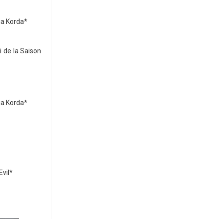
ia Korda*
i de la Saison
ia Korda*
Evil*