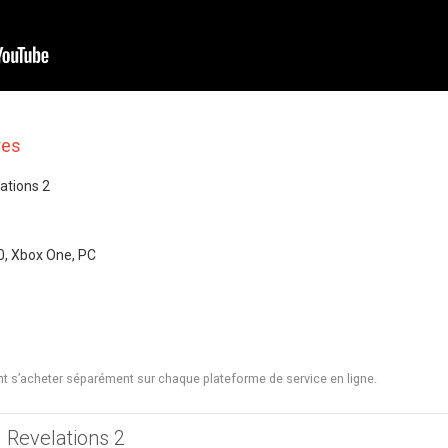
res
lations 2
0, Xbox One, PC
t s’acheter séparément sur chaque plateforme de service en ligne.
l Revelations 2