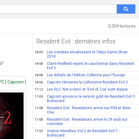
3,354 lectures
Resident Evil : dernières infos
Les zombies envahissent le Tokyo Game Show
18-09
2018
ur
Claire Redfield rejoint le cauchemar dans Resident
18-08
Evil 2
Les détails de l'édition Collector pour l'Europe
18-08
PC [ Capcom ]
Capcom réinvente le cultissime Resident Evil 2
18-06
Les DLC ‘Not a Hero’ et ‘End of Zoe’ sont dispos
17-12
Capcom annonce la version gold de Resident Evil 7-
17-09
Biohazard
Resident Evil : Revelations arrive sur PS4 et Xbox
17-08
One
Resident Evil : Revelations arrive le 29 août sur
17-08
consoles
Videos Interdites Vol.2 de Resident Evil 7 -
17-02
Biohazard