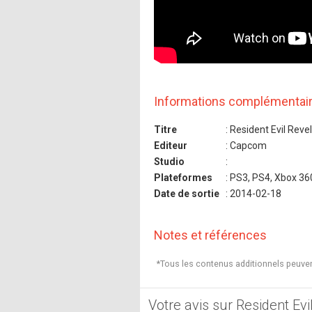
Informations complémentai
Titre
: Resident Evil Reve
Editeur
: Capcom
Studio
:
Plateformes
: PS3, PS4, Xbox 36
Date de sortie
: 2014-02-18
Notes et références
*Tous les contenus additionnels peuven
Votre avis sur Resident Evi