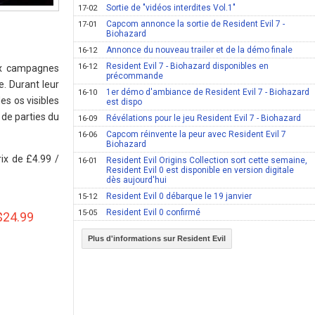
Sortie de "vidéos interdites Vol.1"
17-02
Capcom annonce la sortie de Resident Evil 7 -
17-01
Biohazard
Annonce du nouveau trailer et de la démo finale
16-12
Resident Evil 7 - Biohazard disponibles en
16-12
ux campagnes
précommande
e. Durant leur
1er démo d'ambiance de Resident Evil 7 - Biohazard
16-10
es os visibles
est dispo
 de parties du
Révélations pour le jeu Resident Evil 7 - Biohazard
16-09
Capcom réinvente la peur avec Resident Evil 7
16-06
Biohazard
ix de £4.99 /
Resident Evil Origins Collection sort cette semaine,
16-01
Resident Evil 0 est disponible en version digitale
dès aujourd'hui
Resident Evil 0 débarque le 19 janvier
15-12
Resident Evil 0 confirmé
15-05
$24.99
Plus d'informations sur Resident Evil