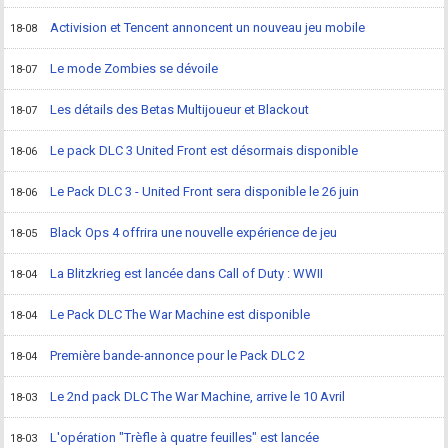
Activision et Tencent annoncent un nouveau jeu mobile
18-08
Le mode Zombies se dévoile
18-07
Les détails des Betas Multijoueur et Blackout
18-07
Le pack DLC 3 United Front est désormais disponible
18-06
Le Pack DLC 3 - United Front sera disponible le 26 juin
18-06
Black Ops 4 offrira une nouvelle expérience de jeu
18-05
La Blitzkrieg est lancée dans Call of Duty : WWII
18-04
Le Pack DLC The War Machine est disponible
18-04
Première bande-annonce pour le Pack DLC 2
18-04
Le 2nd pack DLC The War Machine, arrive le 10 Avril
18-03
L'opération "Trèfle à quatre feuilles" est lancée
18-03