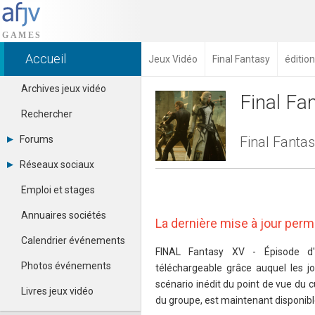
Accueil
Jeux Vidéo
Final Fantasy
éditio
Archives jeux vidéo
Final Fa
Rechercher
Forums
Final Fantas
Tous les forums
Réseaux sociaux
Créer un compte
Dailymotion
Se connecter
Emploi et stages
Facebook
Contacter un modérateur
Google+
Annuaires sociétés
La dernière mise à jour per
Instagram
Pinterest
Calendrier événements
Twitter
FINAL Fantasy XV - Épisode d'
Youtube
Photos événements
téléchargeable grâce auquel les j
scénario inédit du point de vue du c
Livres jeux vidéo
du groupe, est maintenant disponibl