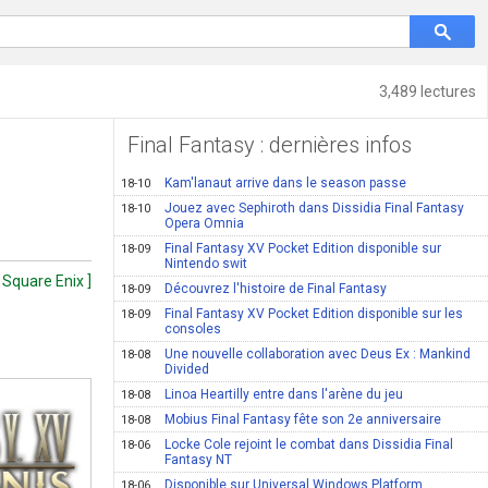
3,489 lectures
Final Fantasy : dernières infos
Kam'lanaut arrive dans le season passe
18-10
Jouez avec Sephiroth dans Dissidia Final Fantasy
18-10
Opera Omnia
Final Fantasy XV Pocket Edition disponible sur
18-09
Nintendo swit
 Square Enix ]
Découvrez l'histoire de Final Fantasy
18-09
Final Fantasy XV Pocket Edition disponible sur les
18-09
consoles
Une nouvelle collaboration avec Deus Ex : Mankind
18-08
Divided
Linoa Heartilly entre dans l'arène du jeu
18-08
Mobius Final Fantasy fête son 2e anniversaire
18-08
Locke Cole rejoint le combat dans Dissidia Final
18-06
Fantasy NT
Disponible sur Universal Windows Platform
18-06