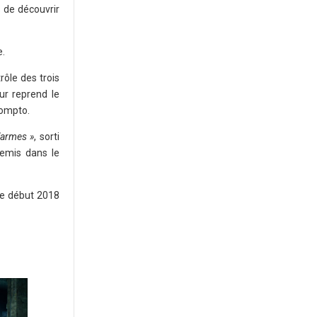
s de découvrir
e.
ôle des trois
ur reprend le
rompto.
'armes »
, sorti
emis dans le
le début 2018