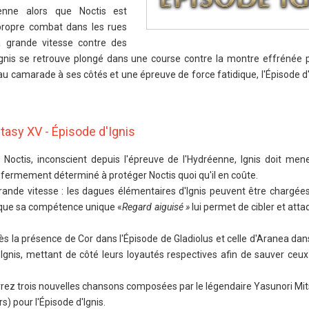
enne alors que Noctis est
 propre combat dans les rues
à grande vitesse contre des
gnis se retrouve plongé dans une course contre la montre effrénée 
au camarade à ses côtés et une épreuve de force fatidique, l'Épisode d'
ntasy XV - Épisode d'Ignis
de Noctis, inconscient depuis l'épreuve de l'Hydréenne, Ignis doit men
, fermement déterminé à protéger Noctis quoi qu'il en coûte.
rande vitesse : les dagues élémentaires d'Ignis peuvent être chargées
 que sa compétence unique «
Regard aiguisé »
lui permet de cibler et atta
s la présence de Cor dans l'Épisode de Gladiolus et celle d'Aranea dan
 Ignis, mettant de côté leurs loyautés respectives afin de sauver ceux
rez trois nouvelles chansons composées par le légendaire Yasunori Mi
) pour l'Épisode d'Ignis.