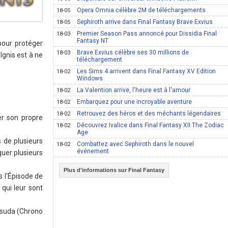
Opera Omnia célèbre 2M de téléchargements
18-05
Sephiroth arrive dans Final Fantasy Brave Exvius
18-05
Premier Season Pass annoncé pour Dissidia Final
18-03
Fantasy NT
pour protéger
Brave Exvius célèbre ses 30 millions de
18-03
Ignis est à ne
téléchargement
Les Sims 4 arrivent dans Final Fantasy XV Edition
18-02
Windows
La Valention arrive, l'heure est à l'amour
18-02
Embarquez pour une incroyable aventure
18-02
Retrouvez des héros et des méchants légendaires
18-02
er son propre
Découvrez Ivalice dans Final Fantasy XII The Zodiac
18-02
Age
 de plusieurs
Combattez avec Sephiroth dans le nouvel
18-02
événement
quer plusieurs
Plus d'informations sur Final Fantasy
s l'Épisode de
 qui leur sont
tsuda (Chrono