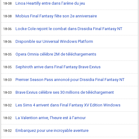
Linoa Heartilly entre dans l'arène du jeu
18-08
Mobius Final Fantasy fête son 2e anniversaire
18-08
Locke Cole rejoint le combat dans Dissidia Final Fantasy NT
18-06
Disponible sur Universal Windows Platform
18-06
Opera Omnia célèbre 2M de téléchargements
18-05
Sephiroth arrive dans Final Fantasy Brave Exvius
18-05
Premier Season Pass annoncé pour Dissidia Final Fantasy NT
18-03
Brave Exvius célèbre ses 30 millions de téléchargement
18-03
Les Sims 4 arrivent dans Final Fantasy XV Edition Windows
18-02
La Valention arrive, l'heure est à l'amour
18-02
Embarquez pour une incroyable aventure
18-02