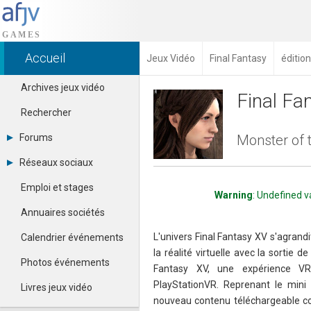
Accueil
Jeux Vidéo
Final Fantasy
éditio
Archives jeux vidéo
Final Fa
Rechercher
Forums
Monster of t
Tous les forums
Réseaux sociaux
Créer un compte
Dailymotion
Se connecter
Emploi et stages
Facebook
Warning
: Undefined v
Contacter un modérateur
Google+
Annuaires sociétés
Instagram
Pinterest
L'univers Final Fantasy XV s'agrand
Calendrier événements
Twitter
la réalité virtuelle avec la sortie 
Youtube
Photos événements
Fantasy XV, une expérience VR
PlayStationVR. Reprenant le mini 
Livres jeux vidéo
nouveau contenu téléchargeable con