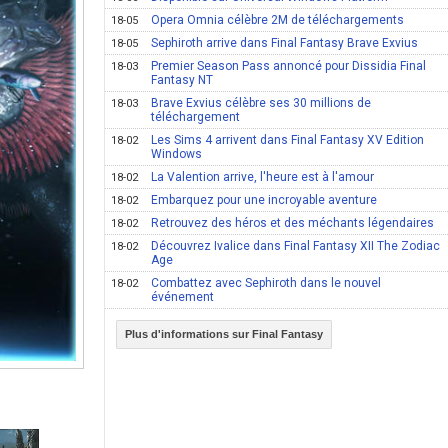
Opera Omnia célèbre 2M de téléchargements
18-05
Sephiroth arrive dans Final Fantasy Brave Exvius
18-05
Premier Season Pass annoncé pour Dissidia Final
18-03
Fantasy NT
Brave Exvius célèbre ses 30 millions de
18-03
téléchargement
Les Sims 4 arrivent dans Final Fantasy XV Edition
18-02
Windows
La Valention arrive, l'heure est à l'amour
18-02
Embarquez pour une incroyable aventure
18-02
Retrouvez des héros et des méchants légendaires
18-02
Découvrez Ivalice dans Final Fantasy XII The Zodiac
18-02
Age
Combattez avec Sephiroth dans le nouvel
18-02
événement
Plus d'informations sur Final Fantasy