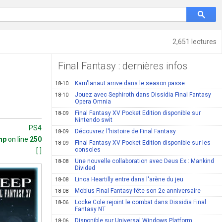
2,651 lectures
Final Fantasy : dernières infos
Kam'lanaut arrive dans le season passe
18-10
Jouez avec Sephiroth dans Dissidia Final Fantasy
18-10
Opera Omnia
Final Fantasy XV Pocket Edition disponible sur
18-09
Nintendo swit
PS4
Découvrez l'histoire de Final Fantasy
18-09
hp
on line
250
Final Fantasy XV Pocket Edition disponible sur les
18-09
consoles
[ ]
Une nouvelle collaboration avec Deus Ex : Mankind
18-08
Divided
Linoa Heartilly entre dans l'arène du jeu
18-08
Mobius Final Fantasy fête son 2e anniversaire
18-08
Locke Cole rejoint le combat dans Dissidia Final
18-06
Fantasy NT
Disponible sur Universal Windows Platform
18-06