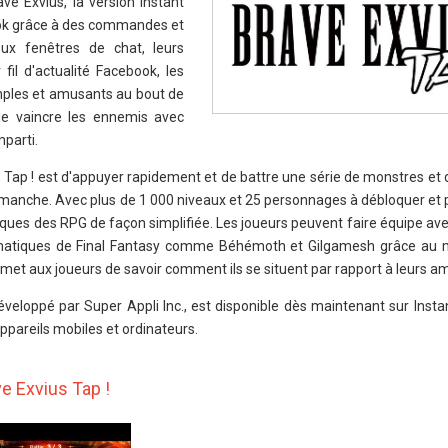
ave Exvius, la version Instant
ok grâce à des commandes et
eux fenêtres de chat, leurs
fil d'actualité Facebook, les
mples et amusants au bout de
de vaincre les ennemis avec
mparti.
s Tap ! est d'appuyer rapidement et de battre une série de monstres et
 manche. Avec plus de 1 000 niveaux et 25 personnages à débloquer et 
piques des RPG de façon simplifiée. Les joueurs peuvent faire équipe av
matiques de Final Fantasy comme Béhémoth et Gilgamesh grâce au m
et aux joueurs de savoir comment ils se situent par rapport à leurs a
développé par Super Appli Inc., est disponible dès maintenant sur Ins
appareils mobiles et ordinateurs.
e Exvius Tap !