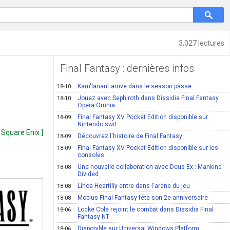
3,027 lectures
Final Fantasy : dernières infos
Kam'lanaut arrive dans le season passe
18-10
Jouez avec Sephiroth dans Dissidia Final Fantasy
18-10
Opera Omnia
Final Fantasy XV Pocket Edition disponible sur
18-09
Nintendo swit
 Square Enix ]
Découvrez l'histoire de Final Fantasy
18-09
Final Fantasy XV Pocket Edition disponible sur les
18-09
consoles
Une nouvelle collaboration avec Deus Ex : Mankind
18-08
Divided
Linoa Heartilly entre dans l'arène du jeu
18-08
Mobius Final Fantasy fête son 2e anniversaire
18-08
Locke Cole rejoint le combat dans Dissidia Final
18-06
Fantasy NT
Disponible sur Universal Windows Platform
18-06