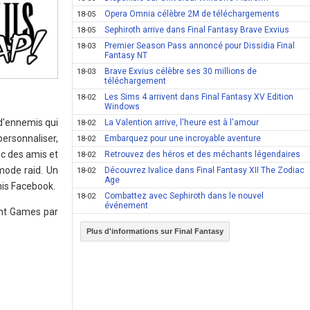
Opera Omnia célèbre 2M de téléchargements
18-05
Sephiroth arrive dans Final Fantasy Brave Exvius
18-05
Premier Season Pass annoncé pour Dissidia Final
18-03
Fantasy NT
Brave Exvius célèbre ses 30 millions de
18-03
téléchargement
Les Sims 4 arrivent dans Final Fantasy XV Edition
18-02
Windows
 d'ennemis qui
La Valention arrive, l'heure est à l'amour
18-02
personnaliser,
Embarquez pour une incroyable aventure
18-02
ec des amis et
Retrouvez des héros et des méchants légendaires
18-02
ode raid. Un
Découvrez Ivalice dans Final Fantasy XII The Zodiac
18-02
Age
mis Facebook.
Combattez avec Sephiroth dans le nouvel
18-02
événement
tant Games par
Plus d'informations sur Final Fantasy