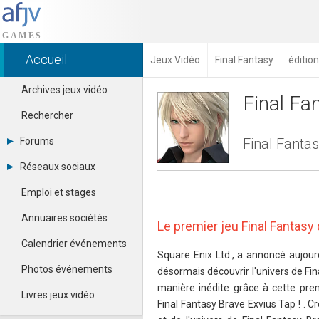
Accueil
Jeux Vidéo
Final Fantasy
éditio
Archives jeux vidéo
Final Fa
Rechercher
Forums
Final Fantas
Tous les forums
Réseaux sociaux
Créer un compte
Dailymotion
Se connecter
Emploi et stages
Facebook
Contacter un modérateur
Google+
Annuaires sociétés
Le premier jeu Final Fantas
Instagram
Pinterest
Calendrier événements
Twitter
Square Enix Ltd., a annoncé aujour
Youtube
Photos événements
désormais découvrir l'univers de Fi
manière inédite grâce à cette pre
Livres jeux vidéo
Final Fantasy Brave Exvius Tap ! . 