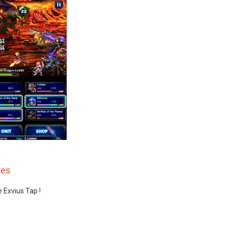
res
e Exvius Tap !