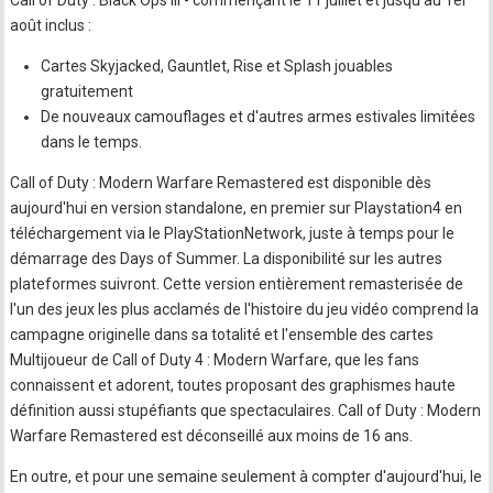
Call of Duty : Black Ops III - commençant le 11 juillet et jusqu'au 1er
août inclus :
Cartes Skyjacked, Gauntlet, Rise et Splash jouables
gratuitement
De nouveaux camouflages et d'autres armes estivales limitées
dans le temps.
Call of Duty : Modern Warfare Remastered est disponible dès
aujourd'hui en version standalone, en premier sur Playstation4 en
téléchargement via le PlayStationNetwork, juste à temps pour le
démarrage des Days of Summer. La disponibilité sur les autres
plateformes suivront. Cette version entièrement remasterisée de
l'un des jeux les plus acclamés de l'histoire du jeu vidéo comprend la
campagne originelle dans sa totalité et l'ensemble des cartes
Multijoueur de Call of Duty 4 : Modern Warfare, que les fans
connaissent et adorent, toutes proposant des graphismes haute
définition aussi stupéfiants que spectaculaires. Call of Duty : Modern
Warfare Remastered est déconseillé aux moins de 16 ans.
En outre, et pour une semaine seulement à compter d'aujourd'hui, le