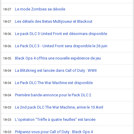
Le mode Zombies se dévoile
18-07
Les détails des Betas Multijoueur et Blackout
18-07
Le pack DLC 3 United Front est désormais disponible
18-06
Le Pack DLC 3 - United Front sera disponible le 26 juin
18-06
Black Ops 4 offrira une nouvelle expérience de jeu
18-05
La Blitzkrieg est lancée dans Call of Duty : WWII
18-04
Le Pack DLC The War Machine est disponible
18-04
Première bande-annonce pour le Pack DLC 2
18-04
Le 2nd pack DLC The War Machine, arrive le 10 Avril
18-03
L'opération "Trèfle à quatre feuilles" est lancée
18-03
Préparez-vous pour Call of Duty : Black Ops 4
18-03