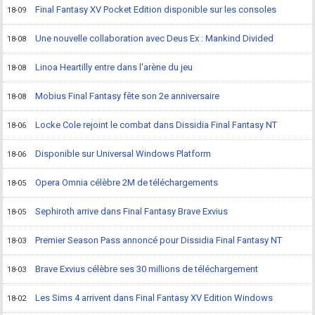
Final Fantasy XV Pocket Edition disponible sur les consoles
18-09
Une nouvelle collaboration avec Deus Ex : Mankind Divided
18-08
Linoa Heartilly entre dans l'arène du jeu
18-08
Mobius Final Fantasy fête son 2e anniversaire
18-08
Locke Cole rejoint le combat dans Dissidia Final Fantasy NT
18-06
Disponible sur Universal Windows Platform
18-06
Opera Omnia célèbre 2M de téléchargements
18-05
Sephiroth arrive dans Final Fantasy Brave Exvius
18-05
Premier Season Pass annoncé pour Dissidia Final Fantasy NT
18-03
Brave Exvius célèbre ses 30 millions de téléchargement
18-03
Les Sims 4 arrivent dans Final Fantasy XV Edition Windows
18-02