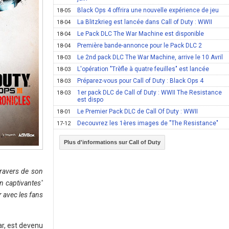
Black Ops 4 offrira une nouvelle expérience de jeu
18-05
La Blitzkrieg est lancée dans Call of Duty : WWII
18-04
Le Pack DLC The War Machine est disponible
18-04
Première bande-annonce pour le Pack DLC 2
18-04
Le 2nd pack DLC The War Machine, arrive le 10 Avril
18-03
L'opération "Trèfle à quatre feuilles" est lancée
18-03
Préparez-vous pour Call of Duty : Black Ops 4
18-03
1er pack DLC de Call of Duty : WWII The Resistance
18-03
est dispo
Le Premier Pack DLC de Call Of Duty : WWII
18-01
Decouvrez les 1ères images de "The Resistance"
17-12
Plus d'informations sur Call of Duty
travers de son
n captivantes"
 avec les fans
r, est devenu