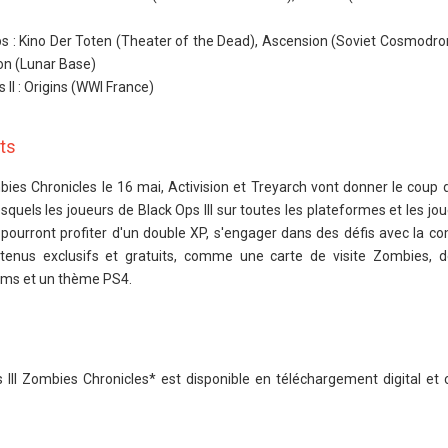
Ops : Kino Der Toten (Theater of the Dead), Ascension (Soviet Cosmodr
on (Lunar Base)
s II : Origins (WWI France)
ts
es Chronicles le 16 mai, Activision et Treyarch vont donner le coup d
esquels les joueurs de Black Ops III sur toutes les plateformes et les jo
 pourront profiter d'un double XP, s'engager dans des défis avec la 
tenus exclusifs et gratuits, comme une carte de visite Zombies, 
ums et un thème PS4.
ps III Zombies Chronicles* est disponible en téléchargement digital et