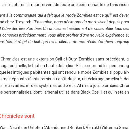
ui a su s'attirer l'amour fervent de toute une communauté de fans incond
nt à la communauté qui a fait que le mode Zombies est ce qu'il est devenu
ad chez Treyarch. "
Ensemble, nous décimons du mort-vivant depuis pres
et l'idée derrière Zombies Chronicles est réellement de rassembler tous ces
s consoles précédemment, vous allez profiter d'une nouvelle expérience au
ière fois, il s'agit de huit épreuves ultimes de nos récits Zombies, regr
s Chronicles est une extension Call of Duty Zombies sans précédent, q
a originelle, le tout en haute définition. Elle comprend les personna
 que les intrigues palpitantes qui ont rendu le mode Zombies si populai
smes époustouflants remis au goût du jour, un éclairage amélioré, d
retravaillés, et des systèmes audio et d'AI mis à jour. Zombies Chro
s personnalisées, dont l'arsenal utilisé dans Black Ops III et qui n'étaie
Chronicles sont
at War : Nacht der Untoten (Abandonned Bunker), Verrükt (Wittenau Sana