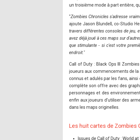
un troisième mode à part entière, q
"
Zombies Chronicles s'adresse vraime
ajoute Jason Blundell, co-Studio He
travers différentes consoles de jeu, 
avez déjà joué à ces maps sur d'autre
que stimulante - si c'est votre prem
endroit."
Call of Duty : Black Ops III Zombie
joueurs aux commencements de la sag
connus et adulés par les fans, ainsi
complète son offre avec des graphi
personnages et des environnements 
enfin aux joueurs d'utiliser des arme
dans les maps originelles.
Les huit cartes de Zombies 
Issues de Call of Duty : World 