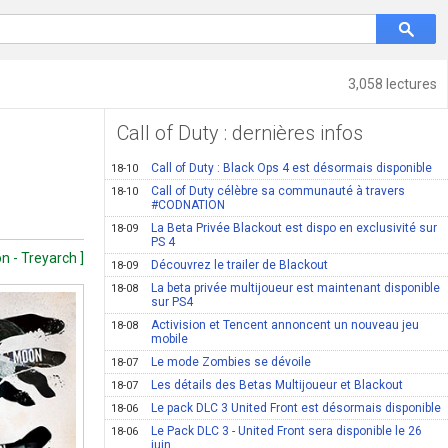
3,058 lectures
Call of Duty : dernières infos
Call of Duty : Black Ops 4 est désormais disponible
18-10
Call of Duty célèbre sa communauté à travers
18-10
#CODNATION
La Beta Privée Blackout est dispo en exclusivité sur
18-09
PS 4
on - Treyarch ]
Découvrez le trailer de Blackout
18-09
La beta privée multijoueur est maintenant disponible
18-08
sur PS4
Activision et Tencent annoncent un nouveau jeu
18-08
mobile
Le mode Zombies se dévoile
18-07
Les détails des Betas Multijoueur et Blackout
18-07
Le pack DLC 3 United Front est désormais disponible
18-06
Le Pack DLC 3 - United Front sera disponible le 26
18-06
juin