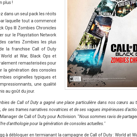
 plus !
ez dans un seul pack les récits
par laquelle tout a commencé
lack Ops III Zombies Chronicles
er sur le Playstation Network
 des cartes Zombies les plus
e la franchise Call of Duty
 World at War, Black Ops et
égralement remasterisées pour
r la génération des consoles
ombies originelles typiques et
mpressionnants, une qualité
s au goût du jour.
ies de Call of Duty a gagné une place particulière dans nos cœurs au 
 de ses trames narratives novatrices et de ses vagues impérieuses d'actio
Manager de Call of Duty pour Activision. "
Nous sommes ravis de partager
e d'anthologie pour la génération de consoles actuelles."
g à débloquer en termianant la campagne de Call of Duty : World at Wa