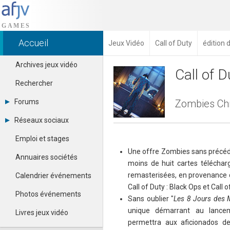
Accueil
Jeux Vidéo
Call of Duty
édition 
Archives jeux vidéo
Call of D
Rechercher
Forums
Zombies Chr
Tous les forums
Réseaux sociaux
Créer un compte
Dailymotion
Se connecter
Emploi et stages
Facebook
Contacter un modérateur
Une offre Zombies sans précéde
Google+
Annuaires sociétés
moins de huit cartes téléchar
Instagram
Pinterest
remasterisées, en provenance de
Calendrier événements
Twitter
Call of Duty : Black Ops et Call o
Youtube
Photos événements
Sans oublier "
Les 8 Jours des M
unique démarrant au lancem
Livres jeux vidéo
permettra aux aficionados 