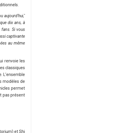
itionnels.
 aujourd'hui,"
que dix ans, à
 fans. Si vous
ssi captivante
oupées au même
ui renvoie les
ges classiques
re. L'ensemble
es modèles de
nicles permet
nt pas présent
torium) et Shi