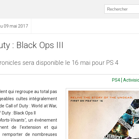
du 09 mai 2017
uty : Black Ops III
onicles sera disponible le 16 mai pour PS 4
PS4 [ Activisi
nt qui regroupe au total pas
geables cultes intégralement
 Call of Duty : World at War,
f Duty : Black Ops II
orts-Vivants"
, un événement
ent de l'extension et qui
de remporter de nombreuses