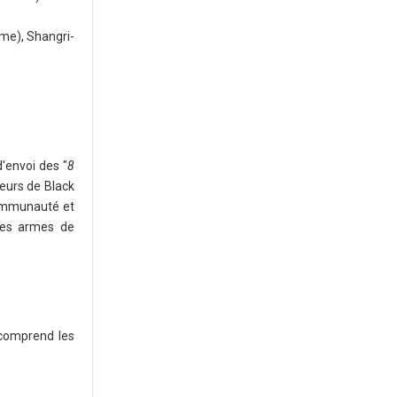
ome), Shangri-
'envoi des "
8
ueurs de Black
communauté et
des armes de
 comprend les