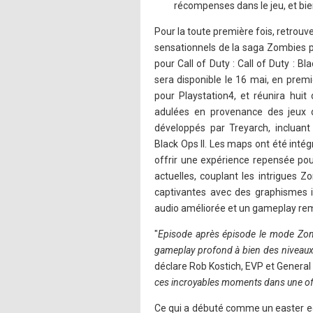
récompenses dans le jeu, et bien
Pour la toute première fois, retrouv
sensationnels de la saga Zombies 
pour Call of Duty : Call of Duty : B
sera disponible le 16 mai, en premi
pour Playstation4, et réunira huit
adulées en provenance des jeux d
développés par Treyarch, incluant
Black Ops II. Les maps ont été int
offrir une expérience repensée pou
actuelles, couplant les intrigues Z
captivantes avec des graphismes i
audio améliorée et un gameplay remi
"
Episode après épisode le mode Zomb
gameplay profond à bien des niveaux,
déclare Rob Kostich, EVP et General 
ces incroyables moments dans une offr
Ce qui a débuté comme un easter eg