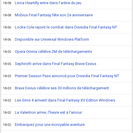
Linoa Heartilly entre dans l'arène du jeu
18-08
Mobius Final Fantasy fête son 2e anniversaire
18-08
Locke Cole rejoint le combat dans Dissidia Final Fantasy NT
18-06
Disponible sur Universal Windows Platform
18-06
Opera Omnia célèbre 2M de téléchargements
18-05
Sephiroth arrive dans Final Fantasy Brave Exvius
18-05
Premier Season Pass annoncé pour Dissidia Final Fantasy NT
18-03
Brave Exvius célèbre ses 30 millions de téléchargement
18-03
Les Sims 4 arrivent dans Final Fantasy XV Edition Windows
18-02
La Valention arrive, l'heure est à l'amour
18-02
Embarquez pour une incroyable aventure
18-02