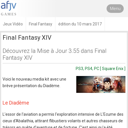
Menu
Jeux Vidéo
Final Fantasy
édition du 10 mars 2017
Final Fantasy XIV
Découvrez la Mise à Jour 3.55 dans Final
Fantasy XIV
PS3, PS4, PC [ Square Enix ]
Voici le nouveau media kit avec une
brève présentation du Diadème.
Le Diadème
L'essor de l'aviation a permis l'exploration intensive de L'Ecume des
cieux d'Abalathia, attirant flibustiers volants et autres chasseurs de
trésors en quête d'aventure et de fortune. C'est ainsi qu'a été