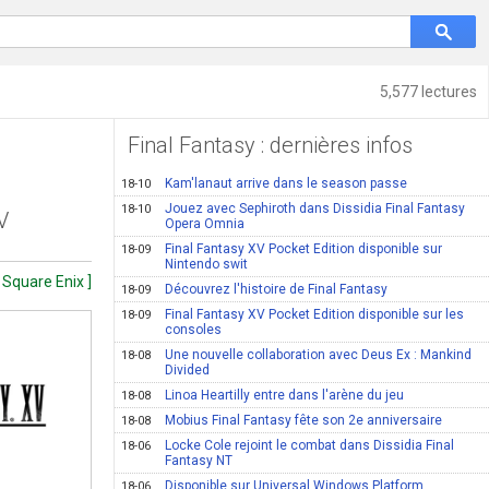
5,577 lectures
Final Fantasy : dernières infos
Kam'lanaut arrive dans le season passe
18-10
Jouez avec Sephiroth dans Dissidia Final Fantasy
18-10
V
Opera Omnia
Final Fantasy XV Pocket Edition disponible sur
18-09
Nintendo swit
 Square Enix ]
Découvrez l'histoire de Final Fantasy
18-09
Final Fantasy XV Pocket Edition disponible sur les
18-09
consoles
Une nouvelle collaboration avec Deus Ex : Mankind
18-08
Divided
Linoa Heartilly entre dans l'arène du jeu
18-08
Mobius Final Fantasy fête son 2e anniversaire
18-08
Locke Cole rejoint le combat dans Dissidia Final
18-06
Fantasy NT
Disponible sur Universal Windows Platform
18-06