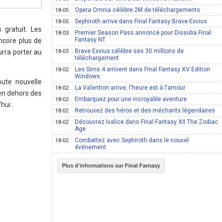
Opera Omnia célèbre 2M de téléchargements
18-05
Sephiroth arrive dans Final Fantasy Brave Exvius
18-05
gratuit. Les
Premier Season Pass annoncé pour Dissidia Final
18-03
Fantasy NT
ncore plus de
Brave Exvius célèbre ses 30 millions de
urra porter au
18-03
téléchargement
Les Sims 4 arrivent dans Final Fantasy XV Edition
18-02
Windows
oute nouvelle
La Valention arrive, l'heure est à l'amour
18-02
 en dehors des
Embarquez pour une incroyable aventure
18-02
hui :
Retrouvez des héros et des méchants légendaires
18-02
Découvrez Ivalice dans Final Fantasy XII The Zodiac
18-02
Age
Combattez avec Sephiroth dans le nouvel
18-02
événement
Plus d'informations sur Final Fantasy