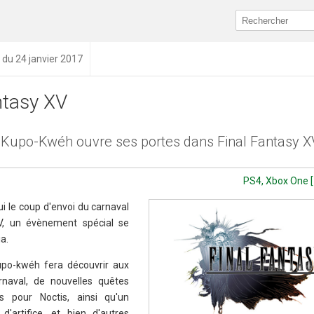
n du 24 janvier 2017
ntasy XV
 Kupo-Kwéh ouvre ses portes dans Final Fantasy X
PS4, Xbox One [
ui le coup d'envoi du carnaval
, un évènement spécial se
ia.
kupo-kwéh fera découvrir aux
naval, de nouvelles quêtes
s pour Noctis, ainsi qu'un
d'artifice, et bien d'autres