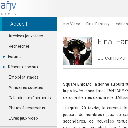
Accueil
Jeux Vidéo
Final Fantasy
éditio
Archives jeux vidéo
Final Fa
Rechercher
Forums
Le carnaval
Tous les forums
Réseaux sociaux
Créer un compte
Dailymotion
Se connecter
Emploi et stages
Facebook
Contacter un modérateur
Square Enix Ltd., a donné aujourd'h
Google+
Annuaires sociétés
kupo-kwéh dans Final FANTASYXV
Instagram
Pinterest
déroulant en jeu dans la ville d'Altiss
Calendrier événements
Twitter
Youtube
Photos événements
Jusqu'au 20 février, le carnaval 
joueurs de nombreux jeux de car
Livres jeux vidéo
secondaires, de nouvelles tenue
extraordinaire spectacle de feux 