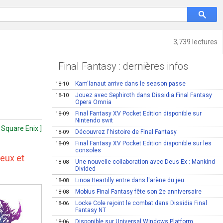
3,739 lectures
Final Fantasy : dernières infos
Kam'lanaut arrive dans le season passe
18-10
Jouez avec Sephiroth dans Dissidia Final Fantasy
18-10
Opera Omnia
Final Fantasy XV Pocket Edition disponible sur
18-09
Nintendo swit
 Square Enix ]
Découvrez l'histoire de Final Fantasy
18-09
Final Fantasy XV Pocket Edition disponible sur les
18-09
consoles
eux et
Une nouvelle collaboration avec Deus Ex : Mankind
18-08
Divided
Linoa Heartilly entre dans l'arène du jeu
18-08
Mobius Final Fantasy fête son 2e anniversaire
18-08
Locke Cole rejoint le combat dans Dissidia Final
18-06
Fantasy NT
Disponible sur Universal Windows Platform
18-06