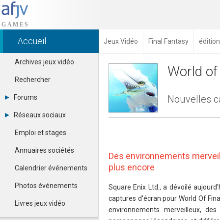
Accueil
Jeux Vidéo
Final Fantasy
éditio
Archives jeux vidéo
World of
Rechercher
Forums
Nouvelles c
Tous les forums
Réseaux sociaux
Créer un compte
Dailymotion
Se connecter
Emploi et stages
Facebook
Contacter un modérateur
Google+
Annuaires sociétés
Des environnements merveil
Instagram
Pinterest
plus encore
Calendrier événements
Twitter
Youtube
Photos événements
Square Enix Ltd., a dévoilé aujourd
captures d'écran pour World Of Fina
Livres jeux vidéo
environnements merveilleux, des 