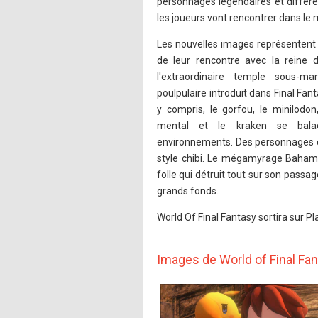
personnages légendaires et différ
les joueurs vont rencontrer dans le
Les nouvelles images représentent 
de leur rencontre avec la reine 
l'extraordinaire temple sous-ma
poulpulaire introduit dans Final Fa
y compris, le gorfou, le minilodon
mental et le kraken se bala
environnements. Des personnages cl
style chibi. Le mégamyrage Bahamut
folle qui détruit tout sur son passa
grands fonds.
World Of Final Fantasy sortira sur P
Images de World of Final Fa