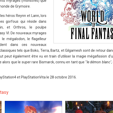
ents myrages (monstres) que
 monde de Grymoire.
les héros Reynn et Lann, lors
des gorfous qui réside dans
rin, et Orthros, le poulpe
ntasy VI. De nouveaux myrages
, le mégalodon, le flagelleur
dent dans ces nouveaux
assiques tels que Boko, Terra, Bartz, et Gilgamesh sont de retour dan
 peut également être vu en train d'utiliser la magie mégafission d'
ge alors que le super rare Bismarck, connu en tant que "
le démon blanc"
,
layStation4 et PlayStationVita le 28 octobre 2016.
ntasy