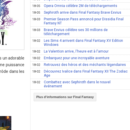
Opera Omnia célèbre 2M de téléchargements
18-05
Sephiroth arrive dans Final Fantasy Brave Exvius
18-05
Premier Season Pass annoncé pour Dissidia Final
18-03
Fantasy NT
Brave Exvius célèbre ses 30 millions de
18-03
téléchargement
Les Sims 4 arrivent dans Final Fantasy XV Edition
18-02
Windows
La Valention arrive, l'heure est à l'amour
18-02
s un adorable
Embarquez pour une incroyable aventure
18-02
une puissance
Retrouvez des héros et des méchants légendaires
18-02
 rôde dans les
Découvrez Ivalice dans Final Fantasy XII The Zodiac
18-02
Age
Combattez avec Sephiroth dans le nouvel
18-02
événement
Plus d'informations sur Final Fantasy