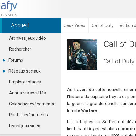
Accueil
Jeux Vidéo
Call of Duty
édition 
Archives jeux vidéo
Call of D
Rechercher
Forums
Call of Duty
Tous les forums
Réseaux sociaux
Créer un compte
Dailymotion
Se connecter
Emploi et stages
Facebook
Contacter un modérateur
Au travers de cette nouvelle ciném
Google+
Annuaires sociétés
l'histoire du capitaine Reyes et pl
Instagram
Pinterest
la guerre à grande échelle qui sera
Calendrier événements
Twitter
Infinite Warfare.
Youtube
Photos événements
Les attaques du SetDef ont déva
Livres jeux vidéo
lieutenant Reyes est alors nommé cap
plus gradé à bord de l'UNSA Retribut