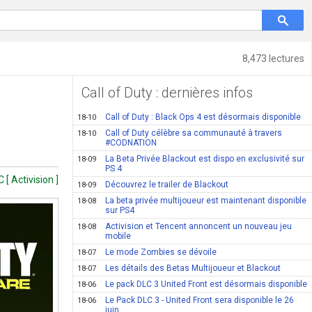
8,473 lectures
Call of Duty : dernières infos
Call of Duty : Black Ops 4 est désormais disponible
18-10
Call of Duty célèbre sa communauté à travers
18-10
#CODNATION
La Beta Privée Blackout est dispo en exclusivité sur
18-09
PS 4
[ Activision ]
Découvrez le trailer de Blackout
18-09
La beta privée multijoueur est maintenant disponible
18-08
sur PS4
Activision et Tencent annoncent un nouveau jeu
18-08
mobile
Le mode Zombies se dévoile
18-07
Les détails des Betas Multijoueur et Blackout
18-07
Le pack DLC 3 United Front est désormais disponible
18-06
Le Pack DLC 3 - United Front sera disponible le 26
18-06
juin