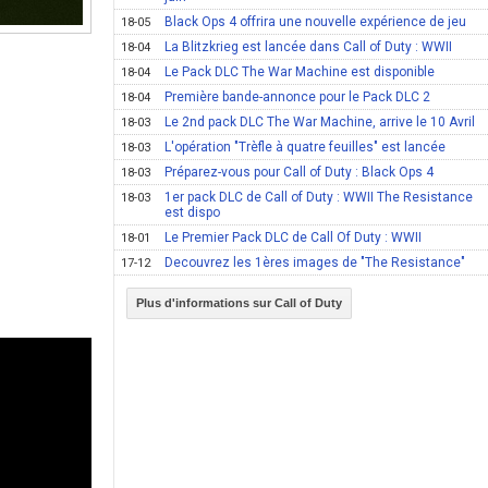
Black Ops 4 offrira une nouvelle expérience de jeu
18-05
La Blitzkrieg est lancée dans Call of Duty : WWII
18-04
Le Pack DLC The War Machine est disponible
18-04
Première bande-annonce pour le Pack DLC 2
18-04
Le 2nd pack DLC The War Machine, arrive le 10 Avril
18-03
L'opération "Trèfle à quatre feuilles" est lancée
18-03
Préparez-vous pour Call of Duty : Black Ops 4
18-03
1er pack DLC de Call of Duty : WWII The Resistance
18-03
est dispo
Le Premier Pack DLC de Call Of Duty : WWII
18-01
Decouvrez les 1ères images de "The Resistance"
17-12
Plus d'informations sur Call of Duty