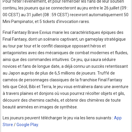
Pour fêter l'événement, et pour remercier les fans de leur soutien
continu, les joueurs qui se connecteront au jeu entre le 26 juillet (09 :
00 CEST) au 31 juillet (08 : 59 CEST) recevront automatiquement 50
Mini Pampinator, et 5 tickets d'invocation rares.
Final Fantasy Brave Exvius marie les caractéristiques épiques des
Final Fantasy, dont un scénario captivant, un gameplay stratégique
au tour par tour et le conflit classique opposant héros et
antagonistes avec des mécaniques de combat modernes et fluides,
ainsi que des commandes intuitives. Ce jeu, qui saura séduire
novices et fans de longue date, a déjà connu un succès retentissant
au Japon auprès de plus de 6,5 millions de joueurs. Truffé de
caméos de personnages classiques de la franchise Final Fantasy
tels que Cécil, Bibi et Terra, le jeu vous entraînera dans une aventure
à travers plaines et donjons où vous pourrez récolter objets et gils,
découvrir des chemins cachés, et obtenir des chimères de toute
beauté animées en images de synthèse.
Les joueurs peuvent télécharger le jeu via les liens suivants :
App
Store
/
Google Play
.