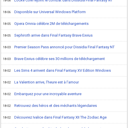
Locke Cole rejoint le combat dans Dissidia Final Fantasy NT
18-06
Disponible sur Universal Windows Platform
18-06
Opera Omnia célèbre 2M de téléchargements
18-05
Sephiroth arrive dans Final Fantasy Brave Exvius
18-05
Premier Season Pass annoncé pour Dissidia Final Fantasy NT
18-03
Brave Exvius célèbre ses 30 millions de téléchargement
18-03
Les Sims 4 arrivent dans Final Fantasy XV Edition Windows
18-02
La Valention arrive, l'heure est à l'amour
18-02
Embarquez pour une incroyable aventure
18-02
Retrouvez des héros et des méchants légendaires
18-02
Découvrez Ivalice dans Final Fantasy XII The Zodiac Age
18-02