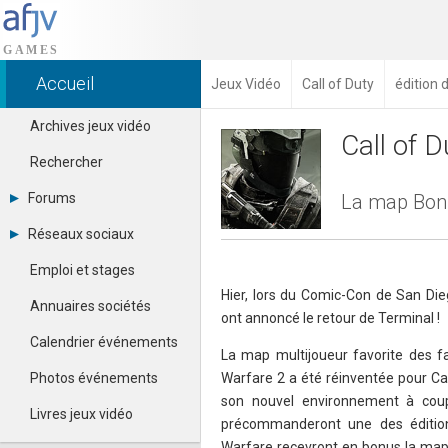
Accueil
Jeux Vidéo
Call of Duty
édition d
Archives jeux vidéo
Call of D
Rechercher
Forums
La map Bonus
Tous les forums
Réseaux sociaux
Créer un compte
Dailymotion
Se connecter
Emploi et stages
Facebook
Contacter un modérateur
Hier, lors du Comic-Con de San Dieg
Google+
Annuaires sociétés
ont annoncé le retour de Terminal !
Instagram
Pinterest
Calendrier événements
La map multijoueur favorite des f
Twitter
Youtube
Photos événements
Warfare 2 a été réinventée pour Call
son nouvel environnement à coup
Livres jeux vidéo
précommanderont une des éditions
Warfare recevront en bonus la map