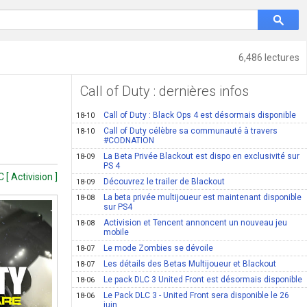
6,486 lectures
Call of Duty : dernières infos
Call of Duty : Black Ops 4 est désormais disponible
18-10
Call of Duty célèbre sa communauté à travers
18-10
#CODNATION
La Beta Privée Blackout est dispo en exclusivité sur
18-09
PS 4
[ Activision ]
Découvrez le trailer de Blackout
18-09
La beta privée multijoueur est maintenant disponible
18-08
sur PS4
Activision et Tencent annoncent un nouveau jeu
18-08
mobile
Le mode Zombies se dévoile
18-07
Les détails des Betas Multijoueur et Blackout
18-07
Le pack DLC 3 United Front est désormais disponible
18-06
Le Pack DLC 3 - United Front sera disponible le 26
18-06
juin