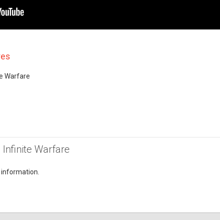
res
ite Warfare
: Infinite Warfare
 information.