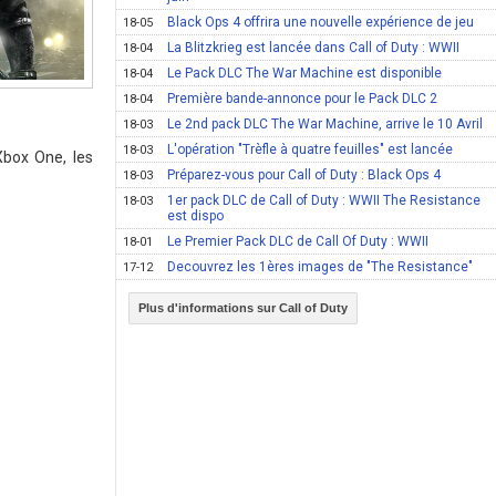
Black Ops 4 offrira une nouvelle expérience de jeu
18-05
La Blitzkrieg est lancée dans Call of Duty : WWII
18-04
Le Pack DLC The War Machine est disponible
18-04
Première bande-annonce pour le Pack DLC 2
18-04
Le 2nd pack DLC The War Machine, arrive le 10 Avril
18-03
L'opération "Trèfle à quatre feuilles" est lancée
18-03
Xbox One, les
Préparez-vous pour Call of Duty : Black Ops 4
18-03
1er pack DLC de Call of Duty : WWII The Resistance
18-03
est dispo
Le Premier Pack DLC de Call Of Duty : WWII
18-01
Decouvrez les 1ères images de "The Resistance"
17-12
Plus d'informations sur Call of Duty