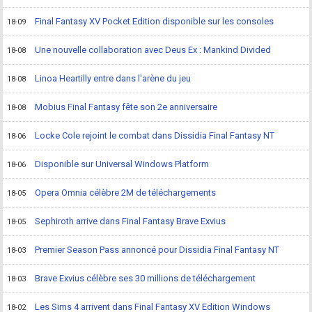
Final Fantasy XV Pocket Edition disponible sur les consoles
18-09
Une nouvelle collaboration avec Deus Ex : Mankind Divided
18-08
Linoa Heartilly entre dans l'arène du jeu
18-08
Mobius Final Fantasy fête son 2e anniversaire
18-08
Locke Cole rejoint le combat dans Dissidia Final Fantasy NT
18-06
Disponible sur Universal Windows Platform
18-06
Opera Omnia célèbre 2M de téléchargements
18-05
Sephiroth arrive dans Final Fantasy Brave Exvius
18-05
Premier Season Pass annoncé pour Dissidia Final Fantasy NT
18-03
Brave Exvius célèbre ses 30 millions de téléchargement
18-03
Les Sims 4 arrivent dans Final Fantasy XV Edition Windows
18-02