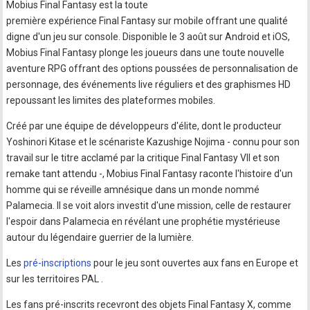
Mobius Final Fantasy est la toute
première expérience Final Fantasy sur mobile offrant une qualité
digne d'un jeu sur console. Disponible le 3 août sur Android et iOS,
Mobius Final Fantasy plonge les joueurs dans une toute nouvelle
aventure RPG offrant des options poussées de personnalisation de
personnage, des événements live réguliers et des graphismes HD
repoussant les limites des plateformes mobiles.
Créé par une équipe de développeurs d'élite, dont le producteur
Yoshinori Kitase et le scénariste Kazushige Nojima - connu pour son
travail sur le titre acclamé par la critique Final Fantasy VII et son
remake tant attendu -, Mobius Final Fantasy raconte l'histoire d'un
homme qui se réveille amnésique dans un monde nommé
Palamecia. Il se voit alors investit d'une mission, celle de restaurer
l'espoir dans Palamecia en révélant une prophétie mystérieuse
autour du légendaire guerrier de la lumière.
Les
pré-inscriptions
pour le jeu sont ouvertes aux fans en Europe et
sur les territoires PAL .
Les fans pré-inscrits recevront des objets Final Fantasy X, comme