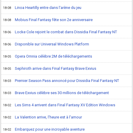
Linoa Heartilly entre dans l'arène du jeu
18-08
Mobius Final Fantasy fête son 2e anniversaire
18-08
Locke Cole rejoint le combat dans Dissidia Final Fantasy NT
18-06
Disponible sur Universal Windows Platform
18-06
Opera Omnia célèbre 2M de téléchargements
18-05
Sephiroth arrive dans Final Fantasy Brave Exvius
18-05
Premier Season Pass annoncé pour Dissidia Final Fantasy NT
18-03
Brave Exvius célèbre ses 30 millions de téléchargement
18-03
Les Sims 4 arrivent dans Final Fantasy XV Edition Windows
18-02
La Valention arrive, l'heure est à l'amour
18-02
Embarquez pour une incroyable aventure
18-02