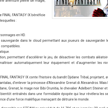
une aventure pleine de magie,
de FINAL FANTASY IX bénéficie
lesquelles :
rsonnages en HD.
e sauvegarde dans le cloud permettant aux joueurs de sauvegarder 
s compatibles.
tique.
on, permettant d’accélérer le jeu, de désactiver les combats aléatoire
 maîtriser automatiquement leur équipement et d’augmenter les niv
 FINAL FANTASY IX conte l’histoire du bandit Djidane Tribal, projetant, 
ntalas, d’enlever la princesse d’Alexandrie Grenat di Alexandros. Mais
ne, Grenat, le mage noir Bibi Orunitia, le chevalier Adelbert Steiner et
 bientôt entraînés dans une formidable épopée qui leur révélera les se
ésence d’une force maléfique menaçant de détruire le monde.