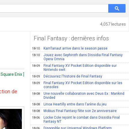
4,057 lectures
Final Fantasy : dernières infos
Kam'lanaut arrive dans le season passe
18-10
Jouez avec Sephiroth dans Dissidia Final Fantasy
18-10
Opera Omnia
Final Fantasy XV Pocket Edition disponible sur
18-09
Nintendo swit
 Square Enix ]
Découvrez l'histoire de Final Fantasy
18-09
Final Fantasy XV Pocket Edition disponible sur les
18-09
consoles
ction de
Une nouvelle collaboration avec Deus Ex : Mankind
18-08
Divided
Linoa Heartilly entre dans l'arène du jeu
18-08
Mobius Final Fantasy fête son 2e anniversaire
18-08
Locke Cole rejoint le combat dans Dissidia Final
18-06
Fantasy NT
Disponible sur Universal Windows Platform
18-06