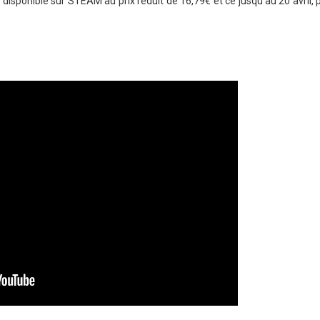
isponible sur STEAM au prix réduit de 16,79€ et ce jusqu’au 20 avril, p