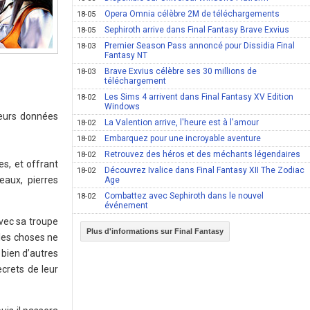
Opera Omnia célèbre 2M de téléchargements
18-05
Sephiroth arrive dans Final Fantasy Brave Exvius
18-05
Premier Season Pass annoncé pour Dissidia Final
18-03
Fantasy NT
Brave Exvius célèbre ses 30 millions de
18-03
téléchargement
Les Sims 4 arrivent dans Final Fantasy XV Edition
18-02
Windows
leurs données
La Valention arrive, l'heure est à l'amour
18-02
Embarquez pour une incroyable aventure
18-02
Retrouvez des héros et des méchants légendaires
18-02
s, et offrant
Découvrez Ivalice dans Final Fantasy XII The Zodiac
18-02
eaux, pierres
Age
Combattez avec Sephiroth dans le nouvel
18-02
événement
avec sa troupe
Plus d'informations sur Final Fantasy
 les choses ne
 bien d’autres
crets de leur