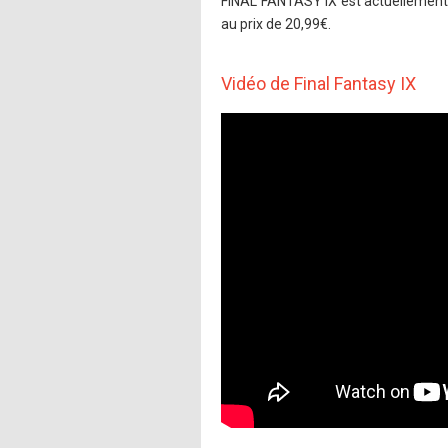
FINAL FANTASY IX est actuellement d
au prix de 20,99€.
Vidéo de Final Fantasy IX