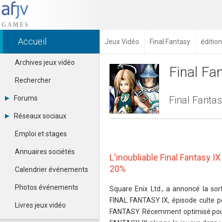
Accueil
Jeux Vidéo
Final Fantasy
édition
Archives jeux vidéo
Final Fa
Rechercher
Forums
Final Fanta
Tous les forums
Réseaux sociaux
Créer un compte
Dailymotion
Se connecter
Emploi et stages
Facebook
Contacter un modérateur
Google+
Annuaires sociétés
L'inoubliable Final Fantasy I
Instagram
Pinterest
20%
Calendrier événements
Twitter
Youtube
Photos événements
Square Enix Ltd., a annoncé la so
FINAL FANTASY IX, épisode culte p
Livres jeux vidéo
FANTASY. Récemment optimisé pour 