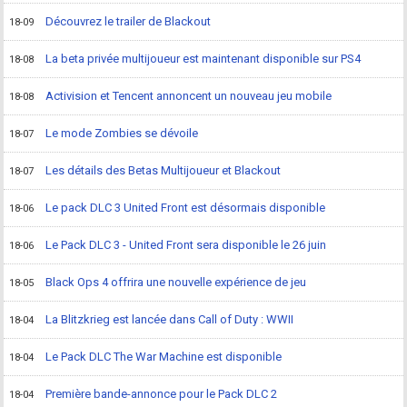
Découvrez le trailer de Blackout
18-09
La beta privée multijoueur est maintenant disponible sur PS4
18-08
Activision et Tencent annoncent un nouveau jeu mobile
18-08
Le mode Zombies se dévoile
18-07
Les détails des Betas Multijoueur et Blackout
18-07
Le pack DLC 3 United Front est désormais disponible
18-06
Le Pack DLC 3 - United Front sera disponible le 26 juin
18-06
Black Ops 4 offrira une nouvelle expérience de jeu
18-05
La Blitzkrieg est lancée dans Call of Duty : WWII
18-04
Le Pack DLC The War Machine est disponible
18-04
Première bande-annonce pour le Pack DLC 2
18-04