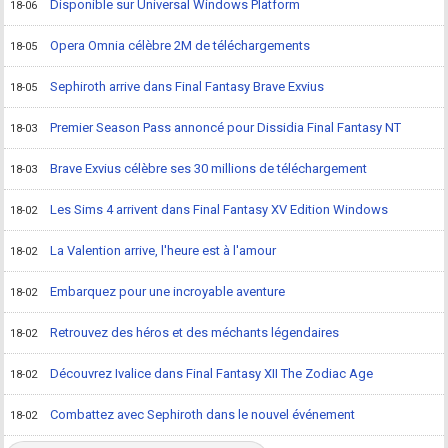
Disponible sur Universal Windows Platform
18-06
Opera Omnia célèbre 2M de téléchargements
18-05
Sephiroth arrive dans Final Fantasy Brave Exvius
18-05
Premier Season Pass annoncé pour Dissidia Final Fantasy NT
18-03
Brave Exvius célèbre ses 30 millions de téléchargement
18-03
Les Sims 4 arrivent dans Final Fantasy XV Edition Windows
18-02
La Valention arrive, l'heure est à l'amour
18-02
Embarquez pour une incroyable aventure
18-02
Retrouvez des héros et des méchants légendaires
18-02
Découvrez Ivalice dans Final Fantasy XII The Zodiac Age
18-02
Combattez avec Sephiroth dans le nouvel événement
18-02