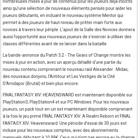
nombreuses mises à jour de contenus pour les joueurs déjà inscrits
ainsi qu’une sélection de nouveaux éléments pensés pour aider les
joueurs débutants, en incluant le nouveau système Mentor qui
permet à des joueurs de haut niveau de prêter main forte aux
novices à travers leur périple. L’ajout de la Salle des Novices donnera
aussi l’opportunité aux nouveaux joueurs de s’exercer à utiliser des
classes différentes avant de se lancer dans la bataille.
La bande-annonce du Patch 3.2 - The Gears of Change montre les
mises à jour en action, avec un aperçu détaillé d'une partie du
nouveau contenu comprenant le nouveau raid Alexander : Midas,
des nouveaux donjons, l’Antitour et Les Vestiges de la Cité
D’Amdapor (Brutal) et bien plus encore.
FINAL FANTASY XIV: HEAVENSWARD est maintenant disponible sur
PlayStation3, PlayStation4 et sur PC Windows. Pour les nouveaux
joueurs, un pack tout-en-un est maintenant disponible comprenant
à la fois le jeu primé FINAL FANTASY XIV: A Realm Reborn et FINAL
FANTASY XIV: Heavensward. Une période d’essai de 30 jours est
incluse pour les nouveaux comptes, avec des abonnements
mensuels débutant à 10.99€. Ceux qui n’ont pas encore eu la chance