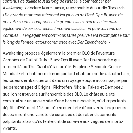
contenus de qualité tout au long de l’année, à commencer par
Awakening. »
déclare Marc Lamia, responsable du studio Treyarch.
«
De grands moments attendent les joueurs de Black Ops III, avec de
nouvelles cartes composées de grands classiques revisités mais
également de cartes inédites finement ciselées. Et pour les fans de
Zombies … l’engagement dont vous faites preuve sera récompensé tout
le long de l’année, et tout commence avec Der Eisendrache. »
Awakening propose également le premier DLC de l’aventure
Zombies de Call of Duty : Black Ops III avec Der Eisendrache qui
reprend là où The Giant s’était arrêté. En pleine Seconde Guerre
Mondiale et à l’intérieur d’un inquiétant château médiéval autrichien,
les joueurs embarqueront dans un voyage épique accompagné par
les personnages d’Origins : Richtofen, Nikolai, Takeo et Dempsey,
que l’on retrouvera sur l’ensemble des DLC. Le château a été
construit sur un ancien site d’une horreur indicible, où d’importants
dépôts d’Elément 115 ont récemment été découverts. Les joueurs
découvriront une variété de surprises et de rebondissements
palpitants alors qu’ils tenteront de survivre aux vagues de morts-
vivants.