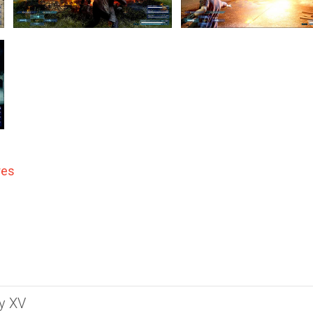
res
sy XV