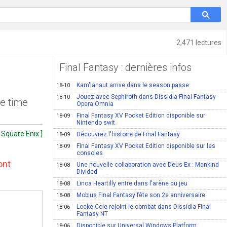
2,471 lectures
Final Fantasy : dernières infos
Kam'lanaut arrive dans le season passe
18-10
Jouez avec Sephiroth dans Dissidia Final Fantasy
18-10
ve time
Opera Omnia
Final Fantasy XV Pocket Edition disponible sur
18-09
Nintendo swit
[ Square Enix ]
Découvrez l'histoire de Final Fantasy
18-09
Final Fantasy XV Pocket Edition disponible sur les
18-09
consoles
ont
Une nouvelle collaboration avec Deus Ex : Mankind
18-08
Divided
Linoa Heartilly entre dans l'arène du jeu
18-08
Mobius Final Fantasy fête son 2e anniversaire
18-08
Locke Cole rejoint le combat dans Dissidia Final
18-06
Fantasy NT
Disponible sur Universal Windows Platform
18-06