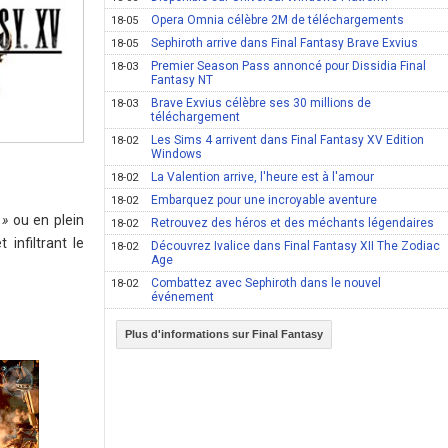
Opera Omnia célèbre 2M de téléchargements
18-05
Sephiroth arrive dans Final Fantasy Brave Exvius
18-05
Premier Season Pass annoncé pour Dissidia Final
18-03
Fantasy NT
Brave Exvius célèbre ses 30 millions de
18-03
téléchargement
Les Sims 4 arrivent dans Final Fantasy XV Edition
18-02
Windows
La Valention arrive, l'heure est à l'amour
18-02
Embarquez pour une incroyable aventure
18-02
 »
ou en plein
Retrouvez des héros et des méchants légendaires
18-02
infiltrant le
Découvrez Ivalice dans Final Fantasy XII The Zodiac
18-02
Age
Combattez avec Sephiroth dans le nouvel
18-02
événement
Plus d'informations sur Final Fantasy