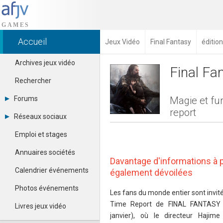
Accueil
Jeux Vidéo
Final Fantasy
éditio
Archives jeux vidéo
Final Fa
Rechercher
Forums
Magie et fur
report
Tous les forums
Réseaux sociaux
Créer un compte
Dailymotion
Se connecter
Emploi et stages
Facebook
Contacter un modérateur
Google+
Annuaires sociétés
Instagram
Davantage d'informations à
Pinterest
Calendrier événements
également dévoilées
Twitter
Youtube
Photos événements
Les fans du monde entier sont invité
Time Report de FINAL FANTASY 
Livres jeux vidéo
janvier), où le directeur Hajim