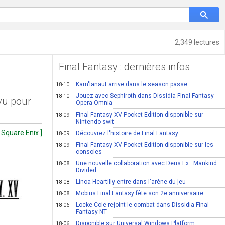
2,349 lectures
Final Fantasy : dernières infos
Kam'lanaut arrive dans le season passe
18-10
Jouez avec Sephiroth dans Dissidia Final Fantasy
18-10
vu pour
Opera Omnia
Final Fantasy XV Pocket Edition disponible sur
18-09
Nintendo swit
 Square Enix ]
Découvrez l'histoire de Final Fantasy
18-09
Final Fantasy XV Pocket Edition disponible sur les
18-09
consoles
Une nouvelle collaboration avec Deus Ex : Mankind
18-08
Divided
Linoa Heartilly entre dans l'arène du jeu
18-08
Mobius Final Fantasy fête son 2e anniversaire
18-08
Locke Cole rejoint le combat dans Dissidia Final
18-06
Fantasy NT
Disponible sur Universal Windows Platform
18-06