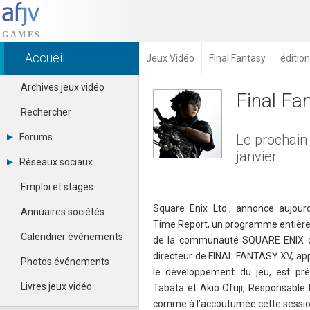
Accueil
Jeux Vidéo
Final Fantasy
éditio
Archives jeux vidéo
Final Fa
Rechercher
Forums
Le prochain
janvier
Tous les forums
Réseaux sociaux
Créer un compte
Dailymotion
Se connecter
Emploi et stages
Facebook
Contacter un modérateur
Google+
Square Enix Ltd., annonce aujourd
Annuaires sociétés
Instagram
Time Report, un programme entièrem
Pinterest
Calendrier événements
de la communauté SQUARE ENIX du
Twitter
directeur de FINAL FANTASY XV, app
Youtube
Photos événements
le développement du jeu, est prév
Livres jeux vidéo
Tabata et Akio Ofuji, Responsable
comme à l’accoutumée cette sessio