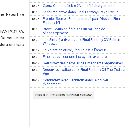
Opera Omnia célèbre 2M de téléchargements
18-05
Sephiroth arrive dans Final Fantasy Brave Exvius
18-05
me Report se
Premier Season Pass annoncé pour Dissidia Final
18-03
Fantasy NT
Brave Exvius célèbre ses 30 millions de
18-03
L FANTASY XV,
téléchargement
 De nouvelles
Les Sims 4 arrivent dans Final Fantasy XV Edition
18-02
Windows
ulera en mars
La Valention arrive, l'heure est à l'amour
18-02
Embarquez pour une incroyable aventure
18-02
Retrouvez des héros et des méchants légendaires
18-02
Découvrez Ivalice dans Final Fantasy XII The Zodiac
18-02
Age
Combattez avec Sephiroth dans le nouvel
18-02
événement
Plus d'informations sur Final Fantasy