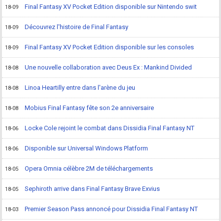
Final Fantasy XV Pocket Edition disponible sur Nintendo swit
18-09
Découvrez l'histoire de Final Fantasy
18-09
Final Fantasy XV Pocket Edition disponible sur les consoles
18-09
Une nouvelle collaboration avec Deus Ex : Mankind Divided
18-08
Linoa Heartilly entre dans l'arène du jeu
18-08
Mobius Final Fantasy fête son 2e anniversaire
18-08
Locke Cole rejoint le combat dans Dissidia Final Fantasy NT
18-06
Disponible sur Universal Windows Platform
18-06
Opera Omnia célèbre 2M de téléchargements
18-05
Sephiroth arrive dans Final Fantasy Brave Exvius
18-05
Premier Season Pass annoncé pour Dissidia Final Fantasy NT
18-03