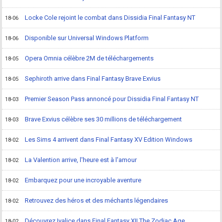
Locke Cole rejoint le combat dans Dissidia Final Fantasy NT
18-06
Disponible sur Universal Windows Platform
18-06
Opera Omnia célèbre 2M de téléchargements
18-05
Sephiroth arrive dans Final Fantasy Brave Exvius
18-05
Premier Season Pass annoncé pour Dissidia Final Fantasy NT
18-03
Brave Exvius célèbre ses 30 millions de téléchargement
18-03
Les Sims 4 arrivent dans Final Fantasy XV Edition Windows
18-02
La Valention arrive, l'heure est à l'amour
18-02
Embarquez pour une incroyable aventure
18-02
Retrouvez des héros et des méchants légendaires
18-02
Découvrez Ivalice dans Final Fantasy XII The Zodiac Age
18-02