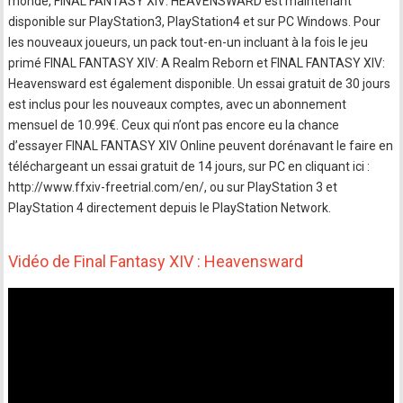
monde, FINAL FANTASY XIV: HEAVENSWARD est maintenant
disponible sur PlayStation3, PlayStation4 et sur PC Windows. Pour
les nouveaux joueurs, un pack tout-en-un incluant à la fois le jeu
primé FINAL FANTASY XIV: A Realm Reborn et FINAL FANTASY XIV:
Heavensward est également disponible. Un essai gratuit de 30 jours
est inclus pour les nouveaux comptes, avec un abonnement
mensuel de 10.99€. Ceux qui n’ont pas encore eu la chance
d’essayer FINAL FANTASY XIV Online peuvent dorénavant le faire en
téléchargeant un essai gratuit de 14 jours, sur PC en cliquant ici :
http://www.ffxiv-freetrial.com/en/, ou sur PlayStation 3 et
PlayStation 4 directement depuis le PlayStation Network.
Vidéo de Final Fantasy XIV : Heavensward