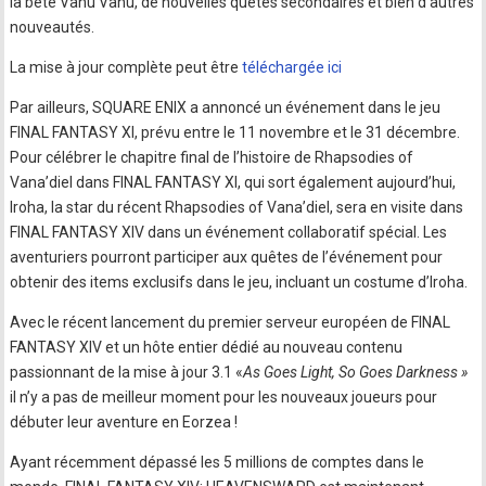
la bête Vanu Vanu, de nouvelles quêtes secondaires et bien d’autres
nouveautés.
La mise à jour complète peut être
téléchargée ici
Par ailleurs, SQUARE ENIX a annoncé un événement dans le jeu
FINAL FANTASY XI, prévu entre le 11 novembre et le 31 décembre.
Pour célébrer le chapitre final de l’histoire de Rhapsodies of
Vana’diel dans FINAL FANTASY XI, qui sort également aujourd’hui,
Iroha, la star du récent Rhapsodies of Vana’diel, sera en visite dans
FINAL FANTASY XIV dans un événement collaboratif spécial. Les
aventuriers pourront participer aux quêtes de l’événement pour
obtenir des items exclusifs dans le jeu, incluant un costume d’Iroha.
Avec le récent lancement du premier serveur européen de FINAL
FANTASY XIV et un hôte entier dédié au nouveau contenu
passionnant de la mise à jour 3.1 «
As Goes Light, So Goes Darkness »
il n’y a pas de meilleur moment pour les nouveaux joueurs pour
débuter leur aventure en Eorzea !
Ayant récemment dépassé les 5 millions de comptes dans le