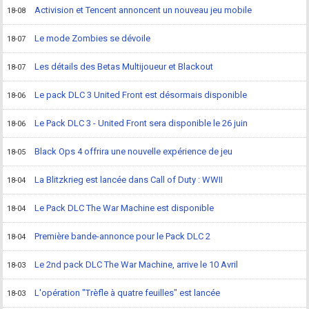
Activision et Tencent annoncent un nouveau jeu mobile
18-08
Le mode Zombies se dévoile
18-07
Les détails des Betas Multijoueur et Blackout
18-07
Le pack DLC 3 United Front est désormais disponible
18-06
Le Pack DLC 3 - United Front sera disponible le 26 juin
18-06
Black Ops 4 offrira une nouvelle expérience de jeu
18-05
La Blitzkrieg est lancée dans Call of Duty : WWII
18-04
Le Pack DLC The War Machine est disponible
18-04
Première bande-annonce pour le Pack DLC 2
18-04
Le 2nd pack DLC The War Machine, arrive le 10 Avril
18-03
L'opération "Trèfle à quatre feuilles" est lancée
18-03