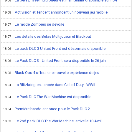
La beta privée multijoueur est maintenant disponible sur PS4
18-08
Activision et Tencent annoncent un nouveau jeu mobile
18-08
Le mode Zombies se dévoile
18-07
Les détails des Betas Multijoueur et Blackout
18-07
Le pack DLC 3 United Front est désormais disponible
18-06
Le Pack DLC 3 - United Front sera disponible le 26 juin
18-06
Black Ops 4 offrira une nouvelle expérience de jeu
18-05
La Blitzkrieg est lancée dans Call of Duty : WWII
18-04
Le Pack DLC The War Machine est disponible
18-04
Première bande-annonce pour le Pack DLC 2
18-04
Le 2nd pack DLC The War Machine, arrive le 10 Avril
18-03