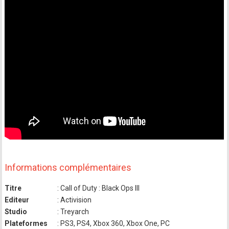
Informations complémentaires
Titre
: Call of Duty : Black Ops III
Editeur
: Activision
Studio
: Treyarch
Plateformes
: PS3, PS4, Xbox 360, Xbox One, PC