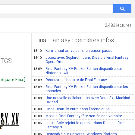
2,483 lectures
Final Fantasy : dernières infos
Kam'lanaut arrive dans le season passe
18-10
Jouez avec Sephiroth dans Dissidia Final Fantasy
18-10
u TGS
Opera Omnia
Final Fantasy XV Pocket Edition disponible sur
18-09
Nintendo swit
 Square Enix ]
Découvrez l'histoire de Final Fantasy
18-09
Final Fantasy XV Pocket Edition disponible sur les
18-09
consoles
Une nouvelle collaboration avec Deus Ex : Mankind
18-08
Divided
Linoa Heartilly entre dans l'arène du jeu
18-08
Mobius Final Fantasy fête son 2e anniversaire
18-08
Locke Cole rejoint le combat dans Dissidia Final
18-06
Fantasy NT
Disponible sur Universal Windows Platform
18-06