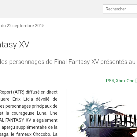
n du 22 septembre 2015
ntasy XV
t les personnages de Final Fantasy XV présentés a
PS4, Xbox One [
Report (ATR) diffusé en direct
are Enix Ltd.a dévoilé de
des personnages principaux de
et la courageuse Luna. Une
INAL FANTASY XV a également
un aperçu supplémentaire de la
saga, le fameux Chocobo. La