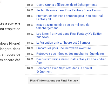
Opera Omnia célèbre 2M de téléchargements
18-05
Sephiroth arrive dans Final Fantasy Brave Exvius
18-05
Premier Season Pass annoncé pour Dissidia Final
18-03
Fantasy NT
és à suivre le
Brave Exvius célèbre ses 30 millions de
18-03
téléchargement
ant empire de
Les Sims 4 arrivent dans Final Fantasy XV Edition
18-02
Windows
La Valention arrive, l'heure est à l'amour
18-02
indows Phone)
Embarquez pour une incroyable aventure
18-02
plongera dans
Retrouvez des héros et des méchants légendaires
18-02
t en cours de
Découvrez Ivalice dans Final Fantasy XII The Zodiac
18-02
as encore été
Age
Combattez avec Sephiroth dans le nouvel
18-02
événement
Plus d'informations sur Final Fantasy