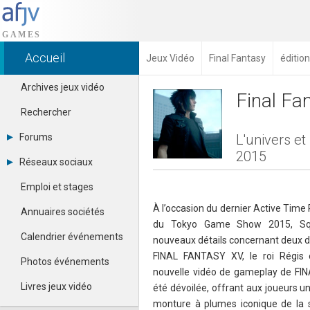
Accueil
Jeux Vidéo
Final Fantasy
éditio
Archives jeux vidéo
Final Fa
Rechercher
Forums
L'univers e
2015
Tous les forums
Réseaux sociaux
Créer un compte
Dailymotion
Se connecter
Emploi et stages
Facebook
Contacter un modérateur
Google+
À l’occasion du dernier Active Time 
Annuaires sociétés
Instagram
du Tokyo Game Show 2015, Squ
Pinterest
Calendrier événements
nouveaux détails concernant deux 
Twitter
FINAL FANTASY XV, le roi Régis 
Youtube
Photos événements
nouvelle vidéo de gameplay de F
Livres jeux vidéo
été dévoilée, offrant aux joueurs 
monture à plumes iconique de la 