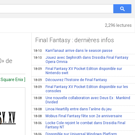
2,296 lectures
Final Fantasy : dernières infos
Kam'lanaut arrive dans le season passe
18-10
Jouez avec Sephiroth dans Dissidia Final Fantasy
18-10
0» de
Opera Omnia
Final Fantasy XV Pocket Edition disponible sur
18-09
Nintendo swit
 Square Enix ]
Découvrez l'histoire de Final Fantasy
18-09
Final Fantasy XV Pocket Edition disponible sur les
18-09
consoles
Une nouvelle collaboration avec Deus Ex : Mankind
18-08
Divided
Linoa Heartilly entre dans l'arène du jeu
18-08
Mobius Final Fantasy fête son 2e anniversaire
18-08
Locke Cole rejoint le combat dans Dissidia Final
18-06
Fantasy NT
Disponible sur Universal Windows Platform
18-06