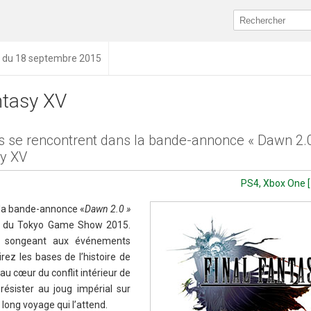
n du 18 septembre 2015
ntasy XV
s se rencontrent dans la bande-annonce « Dawn 2.
sy XV
PS4, Xbox One [
i la bande-annonce «
Dawn 2.0 »
n du Tokyo Game Show 2015.
a songeant aux événements
rez les bases de l’histoire de
u cœur du conflit intérieur de
ésister au joug impérial sur
 long voyage qui l’attend.