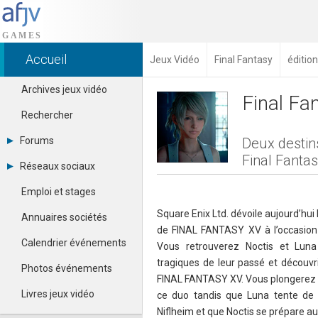
Accueil
Jeux Vidéo
Final Fantasy
éditio
Archives jeux vidéo
Final Fa
Rechercher
Forums
Deux destin
Final Fanta
Tous les forums
Réseaux sociaux
Créer un compte
Dailymotion
Se connecter
Emploi et stages
Facebook
Contacter un modérateur
Google+
Square Enix Ltd. dévoile aujourd’hu
Annuaires sociétés
Instagram
de FINAL FANTASY XV à l’occasio
Pinterest
Calendrier événements
Vous retrouverez Noctis et Lun
Twitter
tragiques de leur passé et découvri
Youtube
Photos événements
FINAL FANTASY XV. Vous plongerez a
Livres jeux vidéo
ce duo tandis que Luna tente de r
Niflheim et que Noctis se prépare au