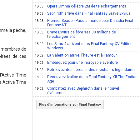
Opera Omnia célèbre 2M de téléchargements
18-05
Sephiroth arrive dans Final Fantasy Brave Exvius
18-05
Premier Season Pass annoncé pour Dissidia Final
18-03
Fantasy NT
omme la pêche,
Brave Exvius célèbre ses 30 millions de
18-03
téléchargement
Les Sims 4 arrivent dans Final Fantasy XV Edition
18-02
Windows
s membres de
La Valention arrive, l'heure est à l'amour
18-02
pirées de ces
Embarquez pour une incroyable aventure
18-02
Retrouvez des héros et des méchants légendaires
18-02
l’Active Time
Découvrez Ivalice dans Final Fantasy XII The Zodiac
18-02
Age
rs Active Time
Combattez avec Sephiroth dans le nouvel
18-02
événement
Plus d'informations sur Final Fantasy