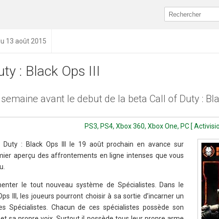
du 13 août 2015
uty : Black Ops III
semaine avant le debut de la beta Call of Duty : Bla
PS3, PS4, Xbox 360, Xbox One, PC [ Activisio
 Duty : Black Ops III le 19 août prochain en avance sur
emier aperçu des affrontements en ligne intenses que vous
u.
nter le tout nouveau système de Spécialistes. Dans le
ps III, les joueurs pourront choisir à sa sortie d’incarner un
s Spécialistes. Chacun de ces spécialistes possède son
 et sa propre voix. Surtout il possède tous leur propre arme