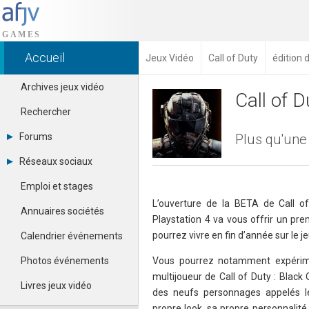
Accueil
Jeux Vidéo
Call of Duty
édition 
Archives jeux vidéo
Call of D
Rechercher
Forums
Plus qu'une 
Tous les forums
Réseaux sociaux
Créer un compte
Dailymotion
Se connecter
Emploi et stages
Facebook
Contacter un modérateur
L’ouverture de la BETA de Call of
Google+
Annuaires sociétés
Playstation 4 va vous offrir un pr
Instagram
Pinterest
pourrez vivre en fin d’année sur le je
Calendrier événements
Twitter
Youtube
Photos événements
Vous pourrez notamment expérime
multijoueur de Call of Duty : Black O
Livres jeux vidéo
des neufs personnages appelés le
propre look, sa propre personnalité