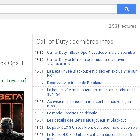
2,531 lectures
Call of Duty : dernières infos
Call of Duty : Black Ops 4 est désormais disponible
18-10
Call of Duty célèbre sa communauté à travers
18-10
ck Ops III
#CODNATION
La Beta Privée Blackout est dispo en exclusivité sur
18-09
PS 4
n - Treyarch ]
Découvrez le trailer de Blackout
18-09
La beta privée multijoueur est maintenant disponible
18-08
sur PS4
Activision et Tencent annoncent un nouveau jeu
18-08
mobile
Le mode Zombies se dévoile
18-07
Les détails des Betas Multijoueur et Blackout
18-07
Le pack DLC 3 United Front est désormais disponible
18-06
Le Pack DLC 3 - United Front sera disponible le 26
18-06
juin