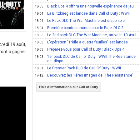
Black Ops 4 offrira une nouvelle expérience de jeu
18-05
La Blitzkrieg est lancée dans Call of Duty : WWII
18-04
Le Pack DLC The War Machine est disponible
18-04
Première bande-annonce pour le Pack DLC 2
18-04
Le 2nd pack DLC The War Machine, arrive le 10 Avril
18-03
L'opération "Trèfle à quatre feuilles" est lancée
18-03
credi 19 août,
Préparez-vous pour Call of Duty : Black Ops 4
18-03
eront à gagner
1er pack DLC de Call of Duty : WWII The Resistance
18-03
est dispo
Le Premier Pack DLC de Call Of Duty : WWII
18-01
Decouvrez les 1ères images de "The Resistance"
17-12
Plus d'informations sur Call of Duty