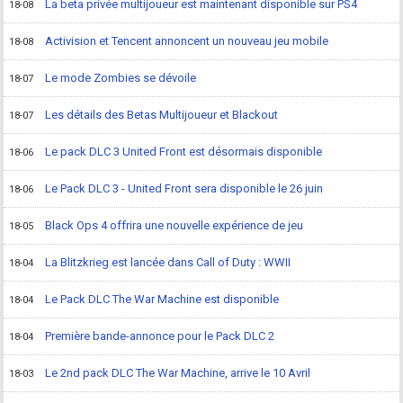
La beta privée multijoueur est maintenant disponible sur PS4
18-08
Activision et Tencent annoncent un nouveau jeu mobile
18-08
Le mode Zombies se dévoile
18-07
Les détails des Betas Multijoueur et Blackout
18-07
Le pack DLC 3 United Front est désormais disponible
18-06
Le Pack DLC 3 - United Front sera disponible le 26 juin
18-06
Black Ops 4 offrira une nouvelle expérience de jeu
18-05
La Blitzkrieg est lancée dans Call of Duty : WWII
18-04
Le Pack DLC The War Machine est disponible
18-04
Première bande-annonce pour le Pack DLC 2
18-04
Le 2nd pack DLC The War Machine, arrive le 10 Avril
18-03