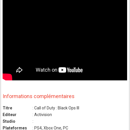
Informations complémentaires
Titre
: Call of Duty : Black Ops III
Editeur
: Activision
Studio
:
Plateformes
: PS4, Xbox One, PC