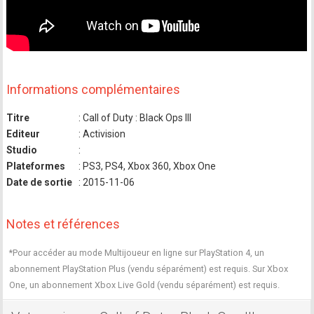
Informations complémentaires
Titre
: Call of Duty : Black Ops III
Editeur
: Activision
Studio
:
Plateformes
: PS3, PS4, Xbox 360, Xbox One
Date de sortie
: 2015-11-06
Notes et références
*Pour accéder au mode Multijoueur en ligne sur PlayStation 4, un
abonnement PlayStation Plus (vendu séparément) est requis. Sur Xbox
One, un abonnement Xbox Live Gold (vendu séparément) est requis.