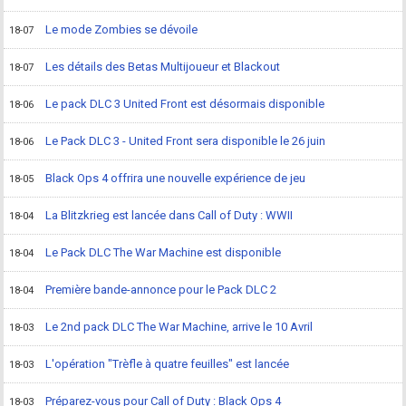
Le mode Zombies se dévoile
18-07
Les détails des Betas Multijoueur et Blackout
18-07
Le pack DLC 3 United Front est désormais disponible
18-06
Le Pack DLC 3 - United Front sera disponible le 26 juin
18-06
Black Ops 4 offrira une nouvelle expérience de jeu
18-05
La Blitzkrieg est lancée dans Call of Duty : WWII
18-04
Le Pack DLC The War Machine est disponible
18-04
Première bande-annonce pour le Pack DLC 2
18-04
Le 2nd pack DLC The War Machine, arrive le 10 Avril
18-03
L'opération "Trèfle à quatre feuilles" est lancée
18-03
Préparez-vous pour Call of Duty : Black Ops 4
18-03