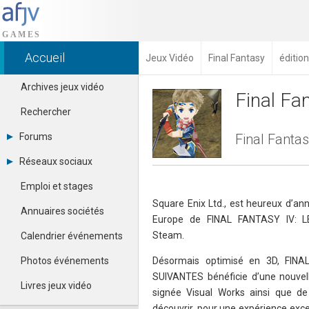
Accueil
Jeux Vidéo
Final Fantasy
éditio
Archives jeux vidéo
Final Fa
Rechercher
Forums
Final Fantas
Tous les forums
Réseaux sociaux
Créer un compte
Dailymotion
Se connecter
Emploi et stages
Facebook
Contacter un modérateur
Square Enix Ltd., est heureux d’ann
Google+
Annuaires sociétés
Europe de FINAL FANTASY IV: 
Instagram
Pinterest
Steam.
Calendrier événements
Twitter
Youtube
Photos événements
Désormais optimisé en 3D, FIN
SUIVANTES bénéficie d’une nouvell
Livres jeux vidéo
signée Visual Works ainsi que 
découvrir, pour une expérience exce