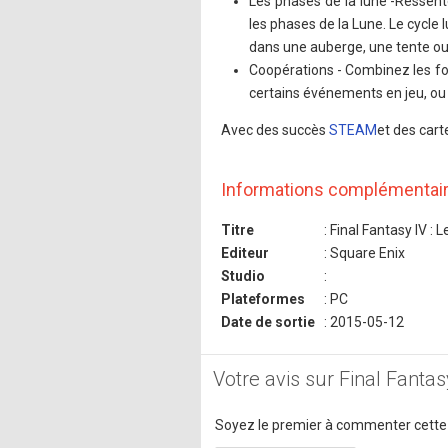
Les phases de la lune -Ressent
les phases de la Lune. Le cycle
dans une auberge, une tente ou 
Coopérations - Combinez les f
certains événements en jeu, ou 
Avec des succès
STEAM
et des cart
Informations complémentai
Titre
: Final Fantasy IV :
Editeur
: Square Enix
Studio
:
Plateformes
: PC
Date de sortie
: 2015-05-12
Votre avis sur Final Fanta
Soyez le premier à commenter cette