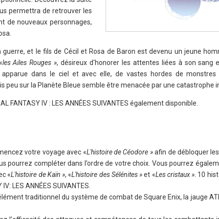
us permettra de retrouver les
ent de nouveaux personnages,
osa.
a guerre, et le fils de Cécil et Rosa de Baron est devenu un jeune ho
«
les Ailes Rouges »
, désireux d'honorer les attentes liées à son sang 
 apparue dans le ciel et avec elle, de vastes hordes de monstres
puis peu sur la Planète Bleue semble être menacée par une catastrophe
NAL FANTASY IV : LES ANNÉES SUIVANTES également disponible.
mmencez votre voyage avec «
L'histoire de Céodore »
afin de débloquer les
us pourrez compléter dans l’ordre de votre choix. Vous pourrez égalem
ec «
L'histoire de Kaïn »
, «
L'histoire des Sélénites »
et «
Les cristaux »
. 10 his
Y IV: LES ANNÉES SUIVANTES.
lément traditionnel du système de combat de Square Enix, la jauge ATB,