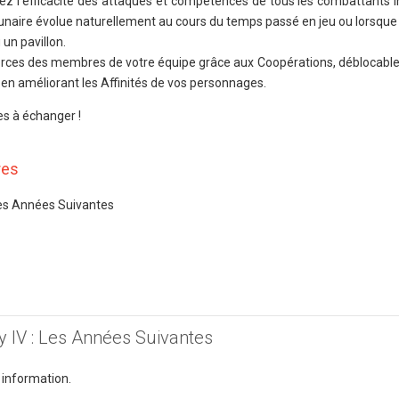
ez l'efficacité des attaques et compétences de tous les combattants i
 lunaire évolue naturellement au cours du temps passé en jeu ou lorsq
un pavillon.
orces des membres de votre équipe grâce aux Coopérations, déblocable
en améliorant les Affinités de vos personnages.
es à échanger !
res
 Les Années Suivantes
sy IV : Les Années Suivantes
 information.