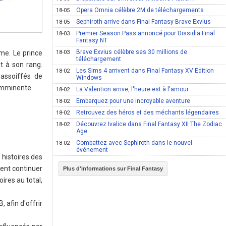
Opera Omnia célèbre 2M de téléchargements
18-05
Sephiroth arrive dans Final Fantasy Brave Exvius
18-05
Premier Season Pass annoncé pour Dissidia Final
18-03
Fantasy NT
Brave Exvius célèbre ses 30 millions de
mme. Le prince
18-03
téléchargement
et à son rang.
Les Sims 4 arrivent dans Final Fantasy XV Edition
18-02
 assoiffés de
Windows
 imminente.
La Valention arrive, l'heure est à l'amour
18-02
Embarquez pour une incroyable aventure
18-02
Retrouvez des héros et des méchants légendaires
18-02
Découvrez Ivalice dans Final Fantasy XII The Zodiac
18-02
Age
Combattez avec Sephiroth dans le nouvel
18-02
événement
 histoires des
ent continuer
Plus d'informations sur Final Fantasy
toires au total,
 afin d'offrir