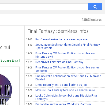
2,563 lectures
Final Fantasy : dernières infos
Kam'lanaut arrive dans le season passe
18-10
Jouez avec Sephiroth dans Dissidia Final Fantasy
18-10
d'hui
Opera Omnia
Final Fantasy XV Pocket Edition disponible sur
18-09
Nintendo swit
 Square Enix ]
Découvrez l'histoire de Final Fantasy
18-09
Final Fantasy XV Pocket Edition disponible sur les
18-09
consoles
Une nouvelle collaboration avec Deus Ex : Mankind
18-08
Divided
Linoa Heartilly entre dans l'arène du jeu
18-08
Mobius Final Fantasy fête son 2e anniversaire
18-08
Locke Cole rejoint le combat dans Dissidia Final
18-06
Fantasy NT
Disponible sur Universal Windows Platform
18-06