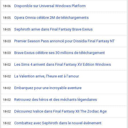
Disponible sur Universal Windows Platform
18-06
Opera Omnia célèbre 2M de téléchargements
18-05
Sephiroth arrive dans Final Fantasy Brave Exvius
18-05
Premier Season Pass annoncé pour Dissidia Final Fantasy NT
18-03
Brave Exvius célèbre ses 30 millions de téléchargement
18-03
Les Sims 4 arrivent dans Final Fantasy XV Edition Windows
18-02
La Valention arrive, l'heure est à l'amour
18-02
Embarquez pour une incroyable aventure
18-02
Retrouvez des héros et des méchants légendaires
18-02
Découvrez Ivalice dans Final Fantasy XII The Zodiac Age
18-02
Combattez avec Sephiroth dans le nouvel événement
18-02