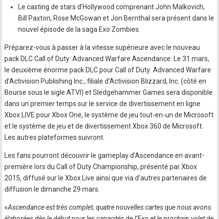
Le casting de stars d’Hollywood comprenant John Malkovich,
Bill Paxton, Rose McGowan et Jon Bernthal sera présent dans le
nouvel épisode de la saga Exo Zombies.
Préparez-vous à passer à la vitesse supérieure avec le nouveau
pack DLC Call of Duty: Advanced Warfare Ascendance. Le 31 mars,
le deuxième énorme pack DLC pour Call of Duty: Advanced Warfare
d’Activision Publishing Inc., filiale d’Activision Blizzard, Inc. (côté en
Bourse sous le sigle ATVI) et Sledgehammer Games sera disponible
dans un premier temps sur le service de divertissement en ligne
Xbox LIVE pour Xbox One, le système de jeu tout-en-un de Microsoft
et le système de jeu et de divertissement Xbox 360 de Microsoft.
Les autres plateformes suivront.
Les fans pourront découvrir le gameplay d’Ascendance en avant-
première lors du Call of Duty Championship, présenté par Xbox
2015, diffusé sur le Xbox Live ainsi que via d’autres partenaires de
diffusion le dimanche 29 mars.
«
Ascendance est très complet, quatre nouvelles cartes que nous avons
élaborées dès le début pour les capacités de l’Exo et le prochain volet de