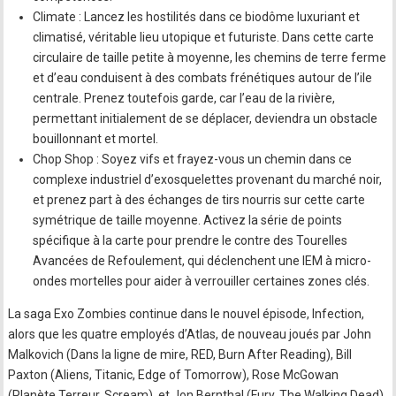
Climate : Lancez les hostilités dans ce biodôme luxuriant et
climatisé, véritable lieu utopique et futuriste. Dans cette carte
circulaire de taille petite à moyenne, les chemins de terre ferme
et d’eau conduisent à des combats frénétiques autour de l’ile
centrale. Prenez toutefois garde, car l’eau de la rivière,
permettant initialement de se déplacer, deviendra un obstacle
bouillonnant et mortel.
Chop Shop : Soyez vifs et frayez-vous un chemin dans ce
complexe industriel d’exosquelettes provenant du marché noir,
et prenez part à des échanges de tirs nourris sur cette carte
symétrique de taille moyenne. Activez la série de points
spécifique à la carte pour prendre le contre des Tourelles
Avancées de Refoulement, qui déclenchent une IEM à micro-
ondes mortelles pour aider à verrouiller certaines zones clés.
La saga Exo Zombies continue dans le nouvel épisode, Infection,
alors que les quatre employés d’Atlas, de nouveau joués par John
Malkovich (Dans la ligne de mire, RED, Burn After Reading), Bill
Paxton (Aliens, Titanic, Edge of Tomorrow), Rose McGowan
(Planète Terreur, Scream), et Jon Bernthal (Fury, The Walking Dead)