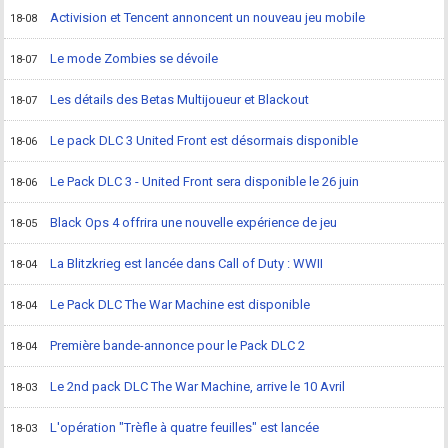
Activision et Tencent annoncent un nouveau jeu mobile
18-08
Le mode Zombies se dévoile
18-07
Les détails des Betas Multijoueur et Blackout
18-07
Le pack DLC 3 United Front est désormais disponible
18-06
Le Pack DLC 3 - United Front sera disponible le 26 juin
18-06
Black Ops 4 offrira une nouvelle expérience de jeu
18-05
La Blitzkrieg est lancée dans Call of Duty : WWII
18-04
Le Pack DLC The War Machine est disponible
18-04
Première bande-annonce pour le Pack DLC 2
18-04
Le 2nd pack DLC The War Machine, arrive le 10 Avril
18-03
L'opération "Trèfle à quatre feuilles" est lancée
18-03