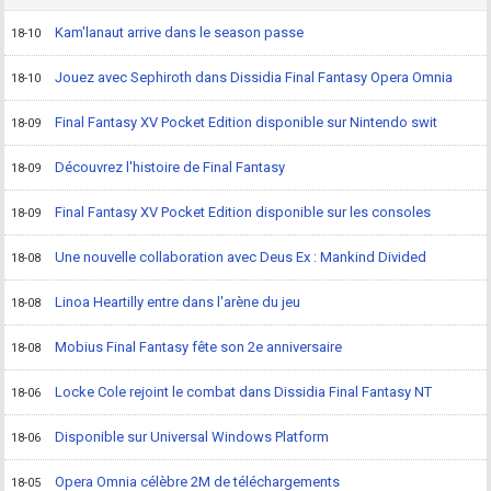
Kam'lanaut arrive dans le season passe
18-10
Jouez avec Sephiroth dans Dissidia Final Fantasy Opera Omnia
18-10
Final Fantasy XV Pocket Edition disponible sur Nintendo swit
18-09
Découvrez l'histoire de Final Fantasy
18-09
Final Fantasy XV Pocket Edition disponible sur les consoles
18-09
Une nouvelle collaboration avec Deus Ex : Mankind Divided
18-08
Linoa Heartilly entre dans l'arène du jeu
18-08
Mobius Final Fantasy fête son 2e anniversaire
18-08
Locke Cole rejoint le combat dans Dissidia Final Fantasy NT
18-06
Disponible sur Universal Windows Platform
18-06
Opera Omnia célèbre 2M de téléchargements
18-05