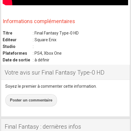
Informations complémentaires
Titre
: Final Fantasy Type-0 HD
Editeur
: Square Enix
Studio
:
Plateformes
: PS4, Xbox One
Date de sortie
: à définir
Votre avis sur Final Fantasy Type-0 HD
Soyez le premier à commenter cette information.
Poster un commentaire
Final Fantasy : dernières infos