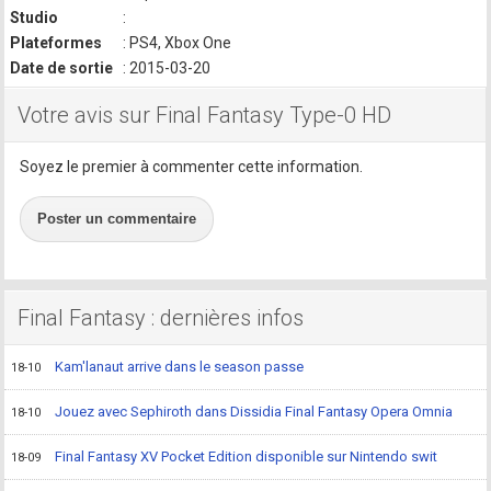
Studio
:
Plateformes
: PS4, Xbox One
Date de sortie
: 2015-03-20
Votre avis sur Final Fantasy Type-0 HD
Soyez le premier à commenter cette information.
Poster un commentaire
Final Fantasy : dernières infos
Kam'lanaut arrive dans le season passe
18-10
Jouez avec Sephiroth dans Dissidia Final Fantasy Opera Omnia
18-10
Final Fantasy XV Pocket Edition disponible sur Nintendo swit
18-09