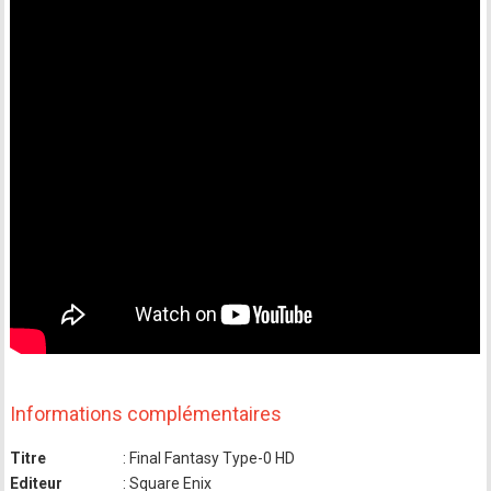
Informations complémentaires
Titre
: Final Fantasy Type-0 HD
Editeur
: Square Enix