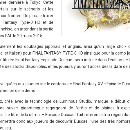
ine dernière à Tokyo. Cette
ails sur le scénario et les
confrontée. De plus, le trailer
l Fantasy Type-0 HD et de
anchise, en attendant la sortie
ires PAL le 20 mars 2015.
ement les doublages japonais et anglais, ainsi qu’un large choix d
nol et italien) pour FINAL FANTASY TYPE-0 HD ainsi que pour la démo j
intitulée Final Fantasy –episode Duscae- sera incluse dans l’édition d
te des stocks disponibles, et les joueurs y auront accès dès la date de s
ivulguées aux joueurs sur le contenu de Final Fantasy XV –Episode Dusc
obtention de la démo.
, créé avec la technologie de Luminous Studio, marque le début d
e ouvert gigantesque regorgeant de forêts et de plaines à explo
s. Le titre de la démo, – Episode Duscae- fait référence à la région du
rmettra donc aux joueurs de découvrir Duscae, l’une des très nombr
du jeu.