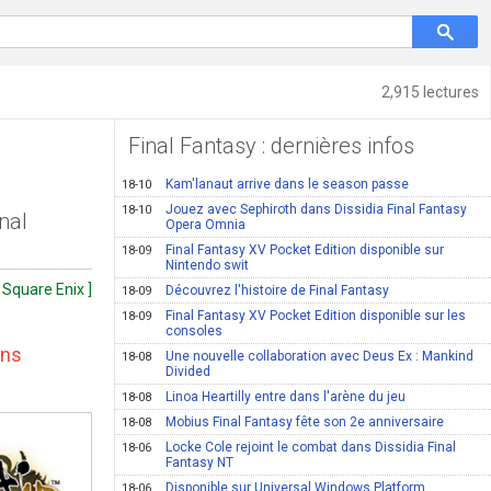
2,915 lectures
Final Fantasy : dernières infos
Kam'lanaut arrive dans le season passe
18-10
Jouez avec Sephiroth dans Dissidia Final Fantasy
18-10
nal
Opera Omnia
Final Fantasy XV Pocket Edition disponible sur
18-09
Nintendo swit
 Square Enix ]
Découvrez l'histoire de Final Fantasy
18-09
Final Fantasy XV Pocket Edition disponible sur les
18-09
consoles
ans
Une nouvelle collaboration avec Deus Ex : Mankind
18-08
Divided
Linoa Heartilly entre dans l'arène du jeu
18-08
Mobius Final Fantasy fête son 2e anniversaire
18-08
Locke Cole rejoint le combat dans Dissidia Final
18-06
Fantasy NT
Disponible sur Universal Windows Platform
18-06