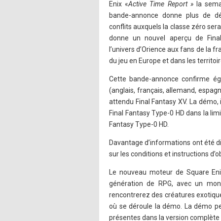
Enix «
Active Time Report »
la sema
bande-annonce donne plus de dét
conflits auxquels la classe zéro sera 
donne un nouvel aperçu de Fina
l’univers d’Orience aux fans de la fr
du jeu en Europe et dans les territo
Cette bande-annonce confirme égal
(anglais, français, allemand, espag
attendu Final Fantasy XV. La démo, 
Final Fantasy Type-0 HD dans la limi
Fantasy Type-0 HD.
Davantage d’informations ont été d
sur les conditions et instructions d’
Le nouveau moteur de Square Enix
génération de RPG, avec un mond
rencontrerez des créatures exotique
où se déroule la démo. La démo pe
présentes dans la version complète 