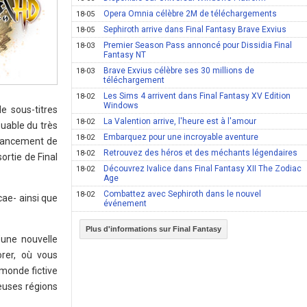
Opera Omnia célèbre 2M de téléchargements
18-05
Sephiroth arrive dans Final Fantasy Brave Exvius
18-05
Premier Season Pass annoncé pour Dissidia Final
18-03
Fantasy NT
Brave Exvius célèbre ses 30 millions de
18-03
téléchargement
Les Sims 4 arrivent dans Final Fantasy XV Edition
18-02
Windows
e sous-titres
La Valention arrive, l'heure est à l'amour
18-02
ouable du très
Embarquez pour une incroyable aventure
18-02
e lancement de
Retrouvez des héros et des méchants légendaires
18-02
ortie de Final
Découvrez Ivalice dans Final Fantasy XII The Zodiac
18-02
Age
Combattez avec Sephiroth dans le nouvel
18-02
ae- ainsi que
événement
Plus d'informations sur Final Fantasy
’une nouvelle
rer, où vous
 monde fictive
euses régions