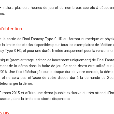
 inclura plusieurs heures de jeu et de nombreux secrets à découvrir
nu.
d’obtention
de la sortie de Final Fantasy Type-0 HD au format numérique et phys
 la limite des stocks disponibles pour tous les exemplaires de l’éditio
tasy Type-0 HD, et pour une durée limitée uniquement pour la version nu
ysique (premier tirage, édition de lancement uniquement) de Final Fan
ent de la démo dans la boîte de jeu. Ce code devra être utilisé sur l
 2016. Une fois téléchargée sur le disque dur de votre console, la dém
z, et ne sera pas effacée de votre disque dur à la demande de Squ
 télécharger la démo.
20 mars 2015 et offrira une démo jouable exclusive du très attendu Fin
uscae-, dans la limite des stocks disponibles
-0 HD