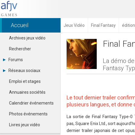
Accueil
Jeux Vidéo
Final Fantasy
éditio
Archives jeux vidéo
Final Fa
Rechercher
Forums
La démo de F
Fantasy Ty
Tous les forums
Réseaux sociaux
Créer un compte
Dailymotion
Se connecter
Emploi et stages
Facebook
Contacter un modérateur
Google+
Annuaires sociétés
Instagram
Le tout dernier trailer confi
Pinterest
Calendrier événements
plusieurs langues, et donne 
Twitter
Youtube
Photos événements
La sortie de Final Fantasy Type-
pas, Square Enix Ltd., sort aujourd
Livres jeux vidéo
dernier trailer japonais de cet opu