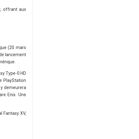
, offrant aux
ique (20 mars
n de lancement
mérique.
tasy Type-0 HD
e PlayStation
o y demeurera
are Enix. Une
al Fantasy XV,