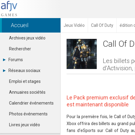
Accueil
Jeux Vidéo
Call Of Duty
édition 
Archives jeux vidéo
Call Of 
Rechercher
Forums
Les billets
d'Activision
Tous les forums
Réseaux sociaux
Créer un compte
Dailymotion
Se connecter
Emploi et stages
Facebook
Contacter un modérateur
Google+
Annuaires sociétés
Instagram
Le Pack premium exclusif de
Pinterest
Calendrier événements
est maintenant disponible
Twitter
Youtube
Photos événements
Pour la première fois, le Call of D
Xbox offrira des billets au grand pu
Livres jeux vidéo
fans d’eSports sur Call of Duty au