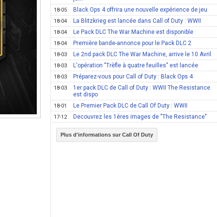
Black Ops 4 offrira une nouvelle expérience de jeu
18-05
La Blitzkrieg est lancée dans Call of Duty : WWII
18-04
Le Pack DLC The War Machine est disponible
18-04
Première bande-annonce pour le Pack DLC 2
18-04
Le 2nd pack DLC The War Machine, arrive le 10 Avril
18-03
L'opération "Trèfle à quatre feuilles" est lancée
18-03
Préparez-vous pour Call of Duty : Black Ops 4
18-03
1er pack DLC de Call of Duty : WWII The Resistance
18-03
est dispo
Le Premier Pack DLC de Call Of Duty : WWII
18-01
Decouvrez les 1ères images de "The Resistance"
17-12
Plus d'informations sur Call Of Duty