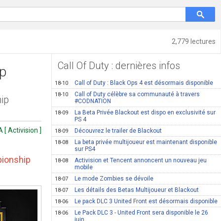
2,779 lectures
Call Of Duty : dernières infos
ip
Call of Duty : Black Ops 4 est désormais disponible
18-10
Call of Duty célèbre sa communauté à travers
18-10
hip
#CODNATION
La Beta Privée Blackout est dispo en exclusivité sur
18-09
PS 4
 [ Activision ]
Découvrez le trailer de Blackout
18-09
La beta privée multijoueur est maintenant disponible
18-08
sur PS4
pionship
Activision et Tencent annoncent un nouveau jeu
18-08
mobile
Le mode Zombies se dévoile
18-07
Les détails des Betas Multijoueur et Blackout
18-07
Le pack DLC 3 United Front est désormais disponible
18-06
Le Pack DLC 3 - United Front sera disponible le 26
18-06
juin