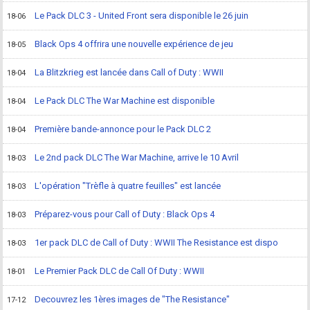
Le Pack DLC 3 - United Front sera disponible le 26 juin
18-06
Black Ops 4 offrira une nouvelle expérience de jeu
18-05
La Blitzkrieg est lancée dans Call of Duty : WWII
18-04
Le Pack DLC The War Machine est disponible
18-04
Première bande-annonce pour le Pack DLC 2
18-04
Le 2nd pack DLC The War Machine, arrive le 10 Avril
18-03
L'opération "Trèfle à quatre feuilles" est lancée
18-03
Préparez-vous pour Call of Duty : Black Ops 4
18-03
1er pack DLC de Call of Duty : WWII The Resistance est dispo
18-03
Le Premier Pack DLC de Call Of Duty : WWII
18-01
Decouvrez les 1ères images de "The Resistance"
17-12